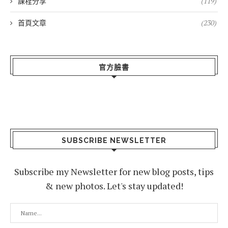
課程分享
(119)
首頁文章
(230)
官方臉書
SUBSCRIBE NEWSLETTER
Subscribe my Newsletter for new blog posts, tips
& new photos. Let's stay updated!