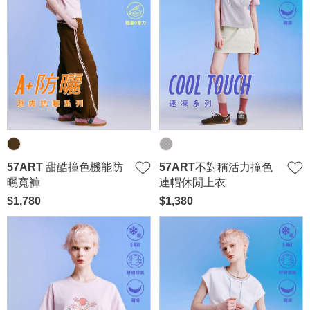
57ART 甜酷撞色機能防
57ART不對稱活力撞色
曬寬褲
連帽休閒上衣
$1,780
$1,380