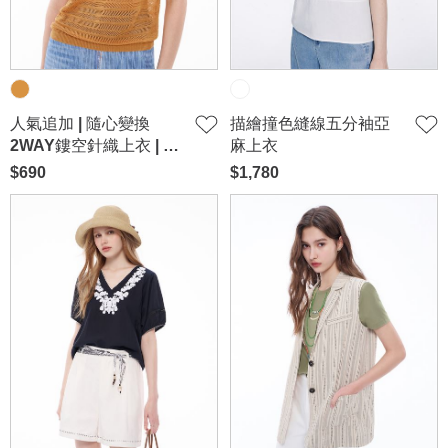
人氣追加 | 隨心變換
描繪撞色縫線五分袖亞
2WAY鏤空針織上衣 | 官
麻上衣
網限定-橘
$690
$1,780