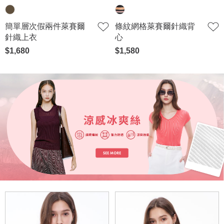
簡單層次假兩件萊賽爾
條紋網格萊賽爾針織背
針織上衣
心
$1,680
$1,580