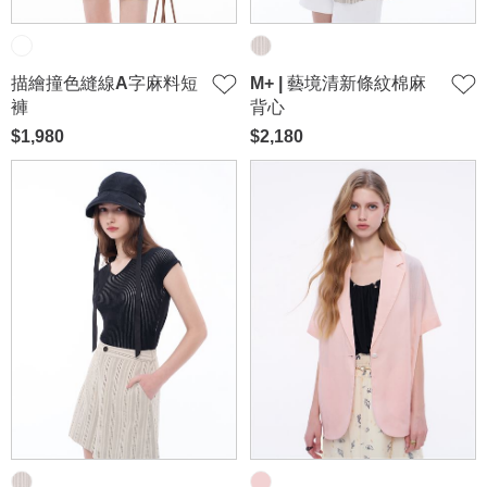
描繪撞色縫線A字麻料短
M+ | 藝境清新條紋棉麻
褲
背心
$1,980
$2,180