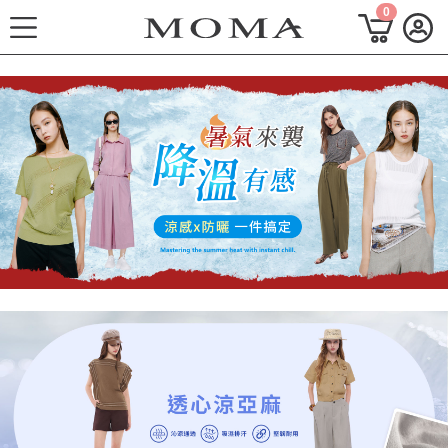
0
功能選單
2026秋季形象 Mode 風格
熱門主題
每週新品
上身系列
下著系列
連身系列
百搭配件