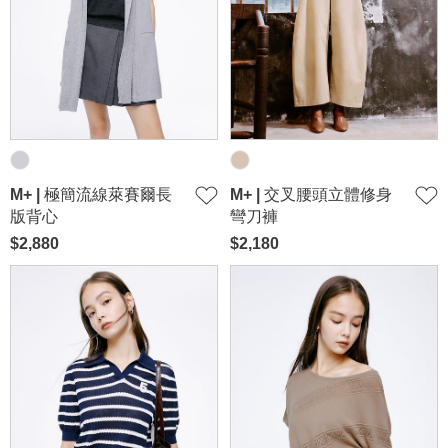
M+ | 極簡流線萊賽爾長
M+ | 交叉腰頭立體修身
版背心
彎刀褲
$2,880
$2,180