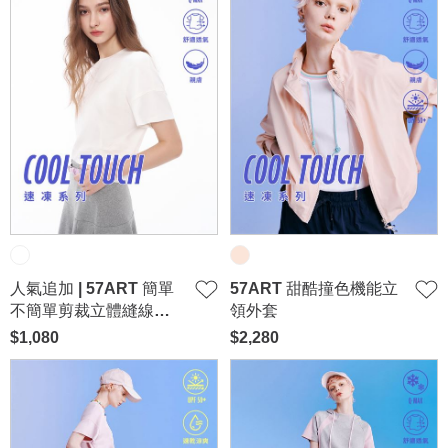
人氣追加 | 57ART 簡單
57ART 甜酷撞色機能立
不簡單剪裁立體縫線上
領外套
衣-白
$1,080
$2,280