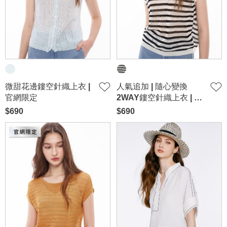
微甜花邊鏤空針織上衣 |
人氣追加 | 隨心變換
官網限定
2WAY鏤空針織上衣 | 官
網限定-白
$690
$690