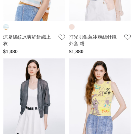
涼夏條紋冰爽絲針織上
打光肌銀蔥冰爽絲針織
衣
外套-粉
$1,380
$1,880