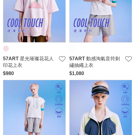
57ART 星光璀璨花花人
57ART 動感淘氣音符刺
印花上衣
繡抽繩上衣
$980
$1,080