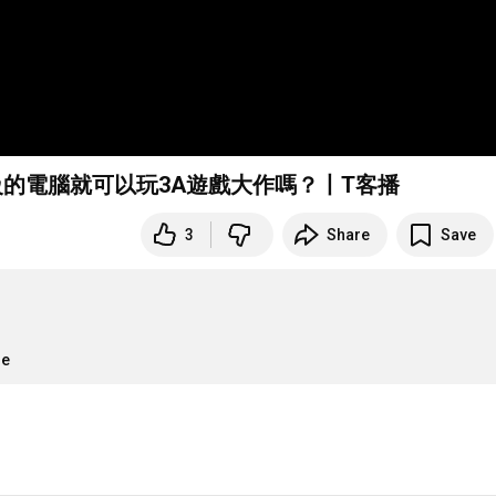
等級的電腦就可以玩3A遊戲大作嗎？丨T客播
3
Share
Save
re