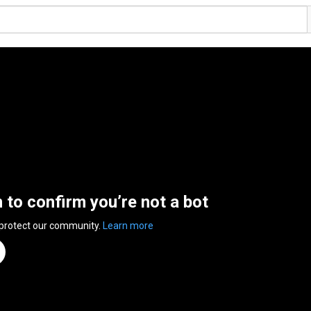
n to confirm you’re not a bot
 protect our community.
Learn more