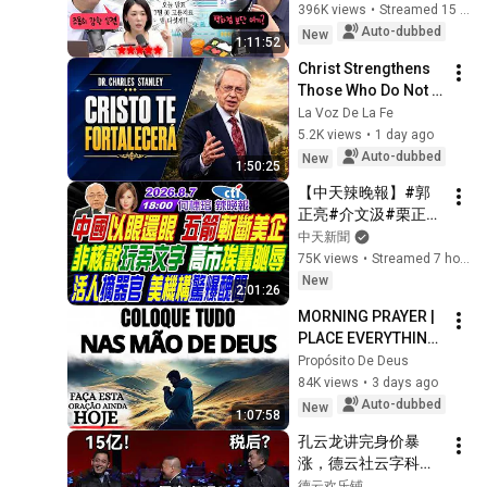
T客邦影新聞
by the extreme 
396K views
•
Streamed 15 hours ago
丨T客播
為什麼機械鍵盤比較貴？跟
market difficulty, 
Auto-dubbed
New
1:11:52
薄膜鍵盤有什麼不一樣？
retai...
185
Christ Strengthens 
Cherry軸、青軸、茶軸、紅
T客邦影新聞
Those Who Do Not 
軸、黑軸...這些軸體差異在
配眼鏡度數到底要不要配
Stop Believing | 
La Voz De La Fe
哪？丨T客播
足？眼鏡盒裡的眼鏡布不是
186
Christian Motivation 
5.2K views
•
1 day ago
拿來擦的丨T客播
T客邦影新聞
CharlesStanley
Auto-dubbed
New
1:50:25
什麼是神秘客(秘密客)？神秘
【中天辣晚報】#郭
客(秘密客)證照怎麼考？神秘
187
正亮#介文汲#栗正
客(秘密客)薪水好嗎？丨T客
T客邦影新聞
傑!中國以眼還眼 五箭
中天新聞
播
斬斷美企!非核說玩弄
從新遊戲做回舊遊戲，不同
75K views
•
Streamed 7 hours ago
文字 高市挨轟恥辱!活
世代的遊戲玩家哪裡不同？
New
188
2:01:26
人摘器官 美機構驚爆
丨T客播
T客邦影新聞
MORNING PRAYER | 
醜聞!| 何橞瑢辣晚報
無法忍受Google 小姐的聲音
PLACE EVERYTHING 
20260807完整版@中
嗎？來看看現在TTS的發展丨
189
IN GOD'S HANDS 
Propósito De Deus
天新聞CtiNews
T客播
AND REST
T客邦影新聞
84K views
•
3 days ago
Auto-dubbed
New
為什麼市面上很多手機用行
1:07:58
動電源，但是筆電用的行動
190
孔云龙讲完身价暴
電源卻很少？什麼是PD快
T客邦影新聞
涨，德云社云字科一
充？怎麼知道行動電源有沒
战成名，三哥：15
德云欢乐铺