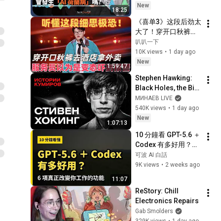
│全新一週 EP225
New
自炊新境界！把掃描器帶到
18:25
星巴克去自製電子書丨T客播
172
《喜单3》这段后劲太
T客邦影新聞
大了！穿开口秋裤拿
外卖，被当变态报警
【2021拍照手機推薦】手機
叭叭一下
了！#喜剧之王单口
的鏡頭愈多顆照相愈厲害
10K views
•
1 day ago
173
季 #脱口秀 #搞笑 #
嗎？手機鏡頭各有什麼功
New
T客邦影新聞
1:59:47
喜剧 #funny #综艺
能？手機夜拍問題如何解決
【2021電子樂器推薦】電子
Stephen Hawking: 
光源？拍照最強的手機是哪
樂器種類有哪些？電子樂器
174
Black Holes, the Big 
支？小米液態鏡頭效果好
學習和傳統樂器有何不同？
T客邦影新聞
Bang, and the End of 
МИНАЕВ LIVE
嗎？丨T客播
現在很流行的電吹管是什
the Universe / Idol 
540K views
•
1 day ago
【2021電動機車推薦】電動
麼？電子薩克斯風為何音色
Stories / MINAEV
New
機車 3 大陣營 Gogoro、光
175
1:07:13
表現得更好？… 非比藝術為
陽、中華該選誰？電動機車
T客邦影新聞
10 分鐘看 GPT-5.6 ＋ 
你解惑電子樂器的基礎知識
和燃油車相比馬力表現如
Codex 有多好用？盤
CPU散熱一次搞懂！CPU散
何？電動機車的月租費(資費)
點 6 項真正改變你工
熱有哪些種類？水冷與空冷
可波 AI 白話
176
和油錢差異是多少？關於電
作方式的功能，一次
有何不同？為什麼現在買
9K views
•
2 weeks ago
T客邦影新聞
動機車一次搞懂丨T客播
看懂！
CPU不附風扇了？ft. 微星科
11:07
【2021電視推薦】如何挑選
技
液晶電視？一次搞懂關於液
177
ReStory: Chill 
晶電視的各種規格，以及新
Electronics Repairs
T客邦影新聞
增的「電影製作者模式」
Gab Smolders
擁有超過130顆硬碟的男人，
329K views
•
1 day ago