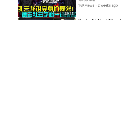
英文好的人就可以做口譯員
有PD快充？丨T客播
亿！郭德纲：便宜点
16K views
•
2 weeks ago
嗎？如何用口譯技能讓自己
191
呢？于谦：税后？德
的人生增值丨T客播
T客邦影新聞
1:39:15
云社相声大全#岳云
用電子書閱讀器在各大圖書
Doctor Stabbed 13 
鹏 #郭德纲 #于谦  #
館借閱電子書 ft. 凌網科技丨
Times During 
192
德云社 #老相声 #郭
T客播
Murder Attempt - 
Imagine Heaven Podcast with John Burke
T客邦影新聞
德纲于谦 #助眠相声 
Then God Showed 
58K views
•
1 day ago
#孔云龙
作業系統都內建輸入法，為
Up | Near Death 
New
什麼還要花錢買輸入法？ ft.
193
58:04
Experience
自然輸入法丨T客播
T客邦影新聞
吴亦凡为何成为改开
后下场最惨的顶流明
購買電子書破解 DRM 後純自
星？他究竟有没有犯
政经鲁社长
用，犯法了嗎？ ft. 益思科技
194
罪？他究竟招惹了哪
832K views
•
1 month ago
法律事務所丨T客播
T客邦影新聞
些权贵？究竟是哪些
50:52
台灣車輛自動駕駛技術的發
力量让他登上了人生
展現況 ft. ARTC車輛中心丨T
Gemini Gems + 
195
巅峰？他和成龙之间
客播
NotebookLM 實戰教
T客邦影新聞
有哪些解不开的渊
學：用 NotebookLM 
T客邦影新聞
源？王一博为什么度
別再相信網路謠言！教你快
提煉名人大腦，
21K views
•
4 months ago
过了三次绯闻危机？
速分辨查證事實！ft.通過國
196
Gemini Gems 幫你召
際認證的事實查核組織
15:52
T客邦影新聞
喚專家成為職場AI神
「Mygopen」丨T客播
[MULTI SUB]🔥校花嫌
台灣究竟適不適合開特斯
隊友
弃射手输出太低将他
拉？開特斯拉划算嗎？ft. 特
197