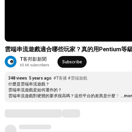
雲端串流遊戲適合哪些玩家？真的用Pentium
T客邦影新聞
Subscribe
65.6K subscribers
348 views
5 years ago
#T客播
#雲端遊戲
什麼是雲端串流遊戲？

雲端串流遊戲是如何運作的？

雲端串流遊戲對硬體的要求很高嗎？這些平台的差異是什麼？
…
...mo
Comments