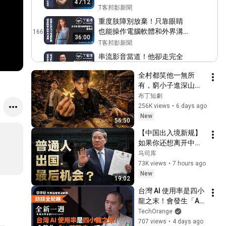
47:12
些條件？老師和學生又要做
T客邦影新聞
好哪些準備？丨T客播
重度肢障別放棄！只靠眼睛
也能操作電腦軟體和外界溝
166
36:00
通甚至在家工作丨T客播
T客邦影新聞
串流影音當道！他卻走完全
台灣155間電影院！丨T客播
167
39:42
全村都笑他一無所
T客邦影新聞
有，窮小子進深山靠
🎊兩萬訂閱抽獎｜職棒啦啦
神秘蜂蜜翻身！#被
布丁短劇
隊員是幸福的工作！Z咖小模
168
踢出局後我成了山野
256K views
•
6 days ago
貴貴揭密啦啦隊工作幕後丨T
T客邦影新聞
蜂王 #鄉村逆襲 #創
New
56:50
客播
業短劇 #養蜂致富 #
彩色電子紙來了！不止是電
【中国出入境新规】
窮小子逆襲 #打臉爽
子書，電子標籤、海報藝廊
169
如果你还想离开中
劇 #白手起家 #人生
應用更廣泛丨T客播
T客邦影新聞
国，这可能最应该看
马司库
翻盤 #熱門短劇
網路報稅風險高嗎？有因為
的一个节目
73K views
•
7 hours ago
網路報稅而被駭客攻擊的案
170
New
19:02
例嗎？丨T客播
T客邦影新聞
台灣 AI 使用率是四小
「責任我扛！」汽機車第三
龍之末！會發生「AI 
人責任險不用保太高，超額
171
荷蘭病」嗎？Ft. 外貿
TechOrange
險一定要保足！丨T客播
T客邦影新聞
協會資深顧問李牮斯 
707 views
•
4 days ago