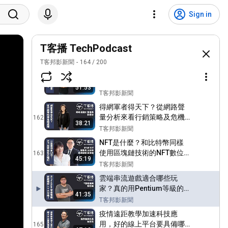
從音質、降噪、通話、音訊
編碼和麥克風陣列，告訴你
159
Sign in
如何挑選一支真．無線藍牙
T客邦影新聞
耳機！丨T客播
相機4K錄影、行車記錄器、
運動攝影機都要使用高速記
T客播 TechPodcast
160
憶卡，好的記憶卡該怎麼
T客邦影新聞
T客邦影新聞
164
/
200
挑？丨T客播
六四事件漫畫被上傳色情網
站造成高討論度！兩岸開戰
161
51:53
軍事寫實漫畫《燃燒的西太
T客邦影新聞
平洋》再度網路爆紅丨T客播
得網軍者得天下？從網路聲
量分析來看行銷策略及危機
162
38:21
處理丨T客播
T客邦影新聞
NFT是什麼？和比特幣同樣
使用區塊鏈技術的NFT數位
163
45:19
收藏品市場前景又如何？丨T
T客邦影新聞
客播
雲端串流遊戲適合哪些玩
家？真的用Pentium等級的
41:35
電腦就可以玩3A遊戲大作
T客邦影新聞
嗎？丨T客播
疫情遠距教學加速科技應
用，好的線上平台要具備哪
165