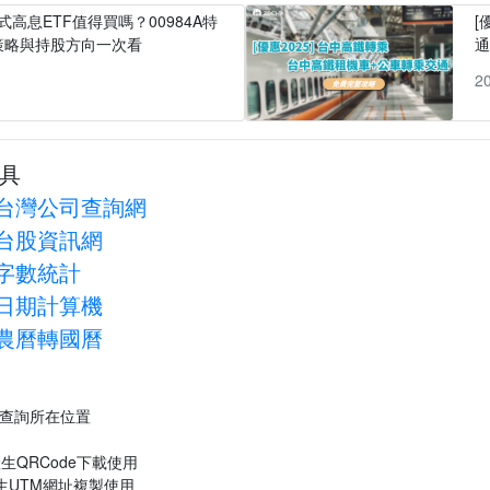
式高息ETF值得買嗎？00984A特
[
策略與持股方向一次看
1
2
具
台灣公司查詢網
台股資訊網
字數統計
日期計算機
農曆轉國曆
P查詢所在位置
生QRCode下載使用
生UTM網址複製使用