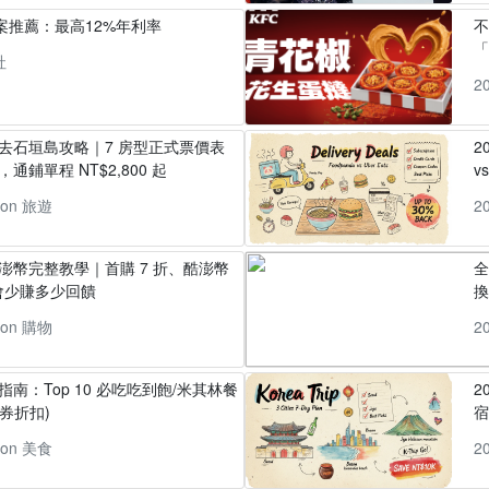
方案推薦：最高12%年利率
「
社
2
丸去石垣島攻略｜7 房型正式票價表
2
通鋪單程 NT$2,800 起
v
pon 旅遊
2
酷澎幣完整教學｜首購 7 折、酷澎幣
全
會少賺多少回饋
換
pon 購物
2
指南：Top 10 必吃吃到飽/米其林餐
2
券折扣)
pon 美食
2