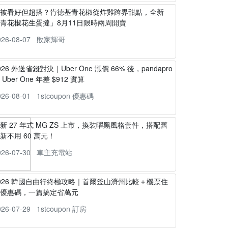
不被看好但超搭？肯德基青花椒從炸雞跨界甜點，全新
青花椒花生蛋撻」8月11日限時兩周開賣
026-08-07
敗家輝哥
026 外送省錢對決｜Uber One 漲價 66% 後，pandapro
s Uber One 年差 $912 實算
026-08-01
1stcoupon 優惠碼
新 27 年式 MG ZS 上市，換裝曜黑風格套件，搭配舊
新不用 60 萬元！
026-07-30
車主充電站
026 韓國自由行終極攻略｜首爾釜山濟州比較＋機票住
宿優惠碼，一篇搞定省萬元
026-07-29
1stcoupon 訂房