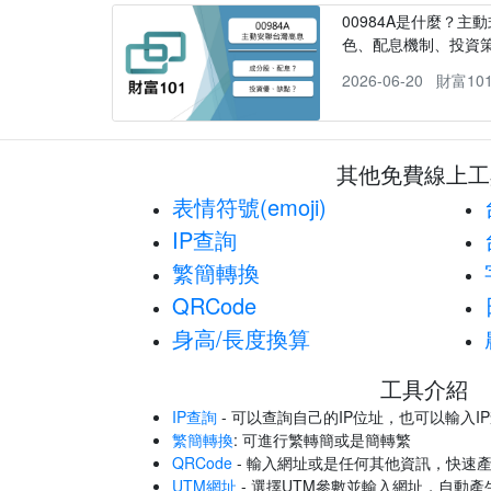
00984A是什麼？主動
色、配息機制、投資
2026-06-20
財富10
其他免費線上工
表情符號(emoji)
IP查詢
繁簡轉換
QRCode
身高/長度換算
工具介紹
IP查詢
- 可以查詢自己的IP位址，也可以輸入I
繁簡轉換
: 可進行繁轉簡或是簡轉繁
QRCode
- 輸入網址或是任何其他資訊，快速產
UTM網址
- 選擇UTM參數並輸入網址，自動產