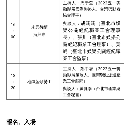
主持人：周于萱（2022五一勞
動影展國際聯絡人、台灣勞動者
協會理事）
胡筠筠（臺北市娛
與談人：
16
未完待續
樂公關經紀職業工會理事
：
海與岸
00
長）、張川（臺北市娛樂公
關經紀職業工會理事）、黃
蛹（臺北市娛樂公關經紀職
業工會監事）
主持人：鄭中睿（2022五一勞
動影展策展人、臺灣勞動派遣產
18
業工會顧問）
：
地鐵藍領勞工
20
與談人：黃健泰（台北市產業總
工會秘書）
報名、入場