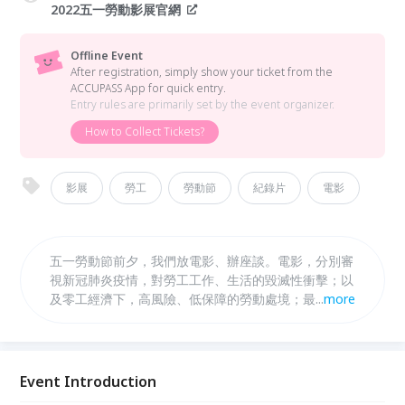
2022五一勞動影展官網
Offline Event
After registration, simply show your ticket from the
ACCUPASS App for quick entry.
Entry rules are primarily set by the event organizer.
How to Collect Tickets?
影展
勞工
勞動節
紀錄片
電影
五一勞動節前夕，我們放電影、辦座談。電影，分別審
視新冠肺炎疫情，對勞工工作、生活的毀滅性衝擊；以
及零工經濟下，高風險、低保障的勞動處境；最後，銜
...
more
接回人數龐大且仍持續增加的非典型勞動者，受新自由
主義／勞動彈性化摧殘，普遍地工作貧窮與就業不穩
定。座談，則請來第一線的工運組織、行動者，針對影
片內容，講述他們怎麼抵抗。歡迎你來看電影、聽座
Event Introduction
談，一起瞭解、關切。五一勞動節，大家團結！