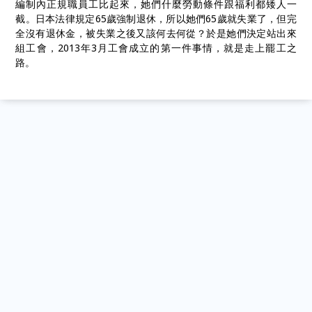
編制內正規職員工比起來，她們什麼勞動條件跟福利都矮人一
截。日本法律規定65歲強制退休，所以她們65歲就失業了，但完
全沒有退休金，被失業之後又該何去何從？於是她們決定站出來
組工會，2013年3月工會成立的第一件事情，就是走上罷工之
路。