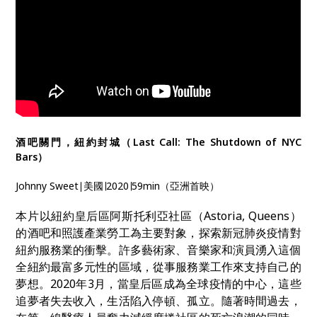
酒吧關門，紐約封城（Last Call: The Shutdown of NYC
Bars）
Johnny Sweet∣美國∣2020∣59min（亞洲首映）
本片以紐約皇后區阿斯托利亞社區（Astoria, Queens）
的酒吧和照護產業勞工為主要對象，探索新冠肺炎疫情對
紐約服務業的衝擊。許多藝術家、音樂家和演員湧入這個
全紐約最富多元性的區域，從事服務業工作來支持自己的
夢想。2020年3月，當皇后區成為全球疫情的中心，這些
追夢者失去收入，生活陷入停頓、孤立。隨著時間過去，