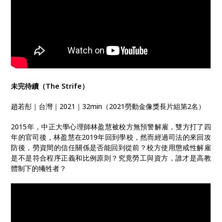
未完待續（The Strife）
趙若彤｜台灣｜2021｜32min（2021勞動金像獎長片組第2名）
2015年，中正大學心理師林盈慧被校方無預警解雇，雙方打了四
年的官司後，林盈慧在2019年回到學校，然而經過司法的來回攻
防後，勞資間的信任關係是否能回到從前？校方使用懲戒性解雇
是不是符合程序正義和比例原則？究竟勞工與資方，誰才是高教
體制下的犧牲者？