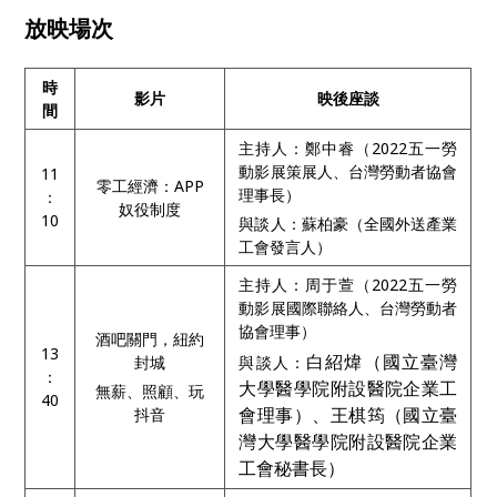
放映場次
時
影片
映後座談
間
主持人：鄭中睿（2022五一勞
動影展策展人、台灣勞動者協會
11
零工經濟：APP
理事長）
：
奴役制度
10
與談人：蘇柏豪（全國外送產業
工會發言人）
主持人：周于萱（2022五一勞
動影展國際聯絡人、台灣勞動者
協會理事）
酒吧關門，紐約
13
白紹煒（國立臺灣
封城
與談人：
：
大學醫學院附設醫院企業工
無薪、照顧、玩
40
會理事）、王棋筠（國立臺
抖音
灣大學醫學院附設醫院企業
工會秘書長）