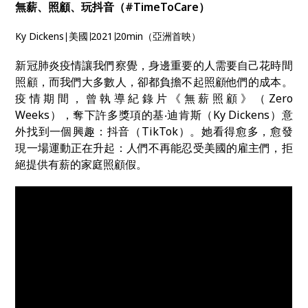
無薪、照顧、玩抖音（#TimeToCare）
Ky Dickens∣美國∣2021∣20min（亞洲首映）
新冠肺炎疫情讓我們察覺，身邊重要的人需要自己花時間
照顧，而我們大多數人，卻都負擔不起照顧他們的成本。
疫情期間，曾執導紀錄片《無薪照顧》（Zero
Weeks），奪下許多獎項的基‧迪肯斯（Ky Dickens）意
外找到一個興趣：抖音（TikTok）。她看得愈多，愈發
現一場運動正在升起：人們不再能忍受美國的雇主們，拒
絕提供有薪的家庭照顧假。