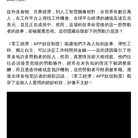
從外送食物、共乘經濟，到人工智慧圖像校對，全世界有數百萬
人，在工作平台上尋找工作機會。全球平台經濟的總值高達五兆
美元，並且正在成長中。然而，這場科技革命背後的這一群勞動
者的故事，卻被嚴重忽視。這些隱藏在陰影下的勞動力是誰？
《零工經濟：APP奴役制度》揭露他們不為人知的故事。彈性工
時、獨立自主、可以決定工作時間與金錢——這些誘因吸引了世
界各地許多勞動者的投入，然而，真實情況卻大相徑庭。他們往
往必須接受危險的勞動條件、經常在未告知的情況下被調整薪
酬，而且透過停權或是負評機制，這些勞動者可輕易被革職。透
過全球各地受訪者的精彩訪談，《零工經濟：APP奴役制度》戳
穿了這個人人愛用的絕妙科技，好像不太妙！