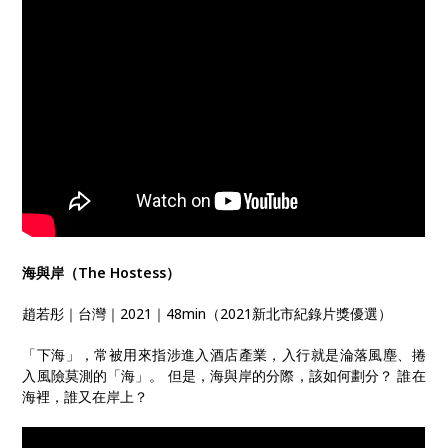
海與岸（The Hostess）
趙若彤｜台灣｜2021｜48min（2021新北市紀錄片獎優選）
「下海」，常被用來指涉進入酒店產業，入行就是淪落風塵、捲
入風險莫測的「海」。 但是，海與岸的分際，該如何劃分？ 誰在
海裡，誰又在岸上？