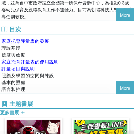
域，並為台中市政府設立全國第一所保母資源中心，為推動0-3歲
幼兒相關研究及培訓機構有重大助益。
嬰幼兒保育及親職教育工作不遺餘力。目前為朝陽科技大學幼保系
More
專任副教授。
目次
家庭托育評量表的發展
理論基礎
信度與效度
家庭托育評量表的使用說明
評量項目與說明
照顧及學習的空間與陳設
基本的照顧
More
語言和推理
學習活動
主題書展
社交發展
成人需求
更多書展
補充項目：針對特殊幼兒的準備