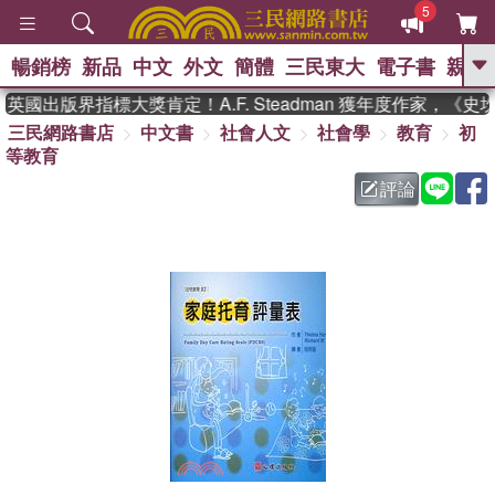
5
暢銷榜
新品
中文
外文
簡體
三民東大
電子書
親子
GO
英國出版界指標大獎肯定！A.F. Steadman 獲年度作家，《
三民網路書店
中文書
社會人文
社會學
教育
初
、
熱搜：
東野圭吾
高希均教授回憶錄
等教育
、
、
、
The Odyssey
父親節
花開錦
、
、
、
繡
暑期推薦
方念華
台灣的
評論
、
李登輝時代
數學女孩：黎曼猜想
、
、
偉大的迷走神經
如果歷史是一
、
群喵
臺灣漫遊錄