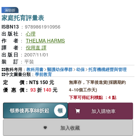
滿額折
家庭托育評量表
ISBN13
：
9789861910956
出版社
：
心理
作者
：
THELMA HARMS
譯者
：
倪用直 譯
出版日
：
2007/11/01
裝訂
：
平裝
教科考用
：
教科用書
醫護幼保學群
幼保
托育機構經營與管理
中文圖書分類
：
學前教育
定價
：NT$ 150 元
無庫存，下單後進貨(採購期約
優惠價
：
93
折
140
元
4~10個工作天)
下單可得紅利積點 ：4 點
領券後再享88折起
領
加入購物車
加入收藏