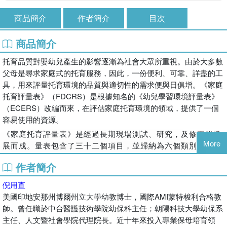
商品簡介
作者簡介
目次
商品簡介
托育品質對嬰幼兒產生的影響逐漸為社會大眾所重視。由於大多數
父母是尋求家庭式的托育服務，因此，一份便利、可靠、詳盡的工
具，用來評量托育環境的品質與適切性的需求便與日俱增。《家庭
托育評量表》（FDCRS）是根據知名的《幼兒學習環境評量表》
（ECERS）改編而來，在評估家庭托育環境的領域，提供了一個
容易使用的資源。
《家庭托育評量表》是經過長期現場測試、研究，及修正後發
More
展而成。量表包含了三十二個項目，並歸納為六個類別：照顧
及學習的空間與陳設、基本的照顧、語言和推理、學習活動、
作者簡介
社交發展，以及成人需求。此外尚有八個額外項目，用以評量
家庭托育者為可能受托的障礙幼兒所預備的環境。
倪用直
美國印地安那州博爾州立大學幼教博士，國際AMI蒙特梭利合格教
《家庭托育評量表》具備下列重要功能：可做為家庭托育業者
師。曾任職於中台醫護技術學院幼保科主任；朝陽科技大學幼保系
的自評工具、政府或私人監督機構的品質管控標準，以及有心
主任、人文暨社會學院代理院長。近十年來投入專業保母培育領
家長們重要的參考資料。評量表所建立的信度與效度，尤其對