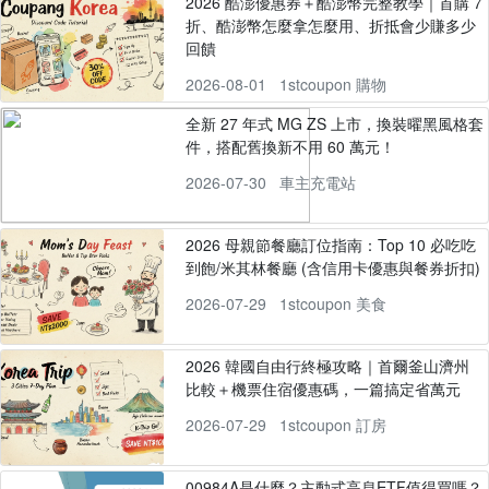
2026 酷澎優惠券＋酷澎幣完整教學｜首購 7
折、酷澎幣怎麼拿怎麼用、折抵會少賺多少
回饋
2026-08-01
1stcoupon 購物
全新 27 年式 MG ZS 上市，換裝曜黑風格套
件，搭配舊換新不用 60 萬元！
2026-07-30
車主充電站
2026 母親節餐廳訂位指南：Top 10 必吃吃
到飽/米其林餐廳 (含信用卡優惠與餐券折扣)
2026-07-29
1stcoupon 美食
2026 韓國自由行終極攻略｜首爾釜山濟州
比較＋機票住宿優惠碼，一篇搞定省萬元
2026-07-29
1stcoupon 訂房
00984A是什麼？主動式高息ETF值得買嗎？