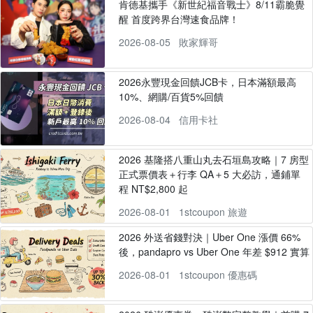
肯德基攜手《新世紀福音戰士》8/11霸脆覺
醒 首度跨界台灣速食品牌！
2026-08-05
敗家輝哥
2026永豐現金回饋JCB卡，日本滿額最高
10%、網購/百貨5%回饋
2026-08-04
信用卡社
2026 基隆搭八重山丸去石垣島攻略｜7 房型
正式票價表＋行李 QA＋5 大必訪，通鋪單
程 NT$2,800 起
2026-08-01
1stcoupon 旅遊
2026 外送省錢對決｜Uber One 漲價 66%
後，pandapro vs Uber One 年差 $912 實算
2026-08-01
1stcoupon 優惠碼