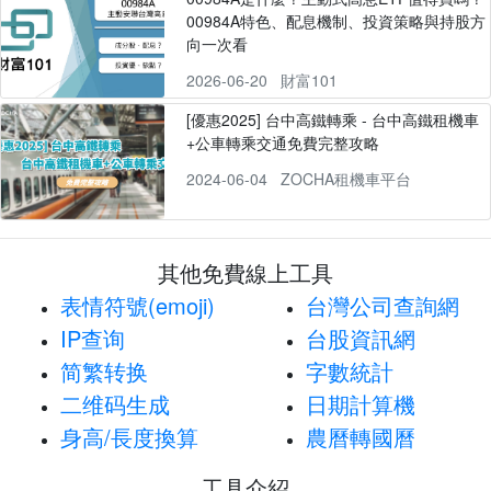
00984A特色、配息機制、投資策略與持股方
向一次看
2026-06-20
財富101
[優惠2025] 台中高鐵轉乘 - 台中高鐵租機車
+公車轉乘交通免費完整攻略
2024-06-04
ZOCHA租機車平台
其他免費線上工具
表情符號(emoji)
台灣公司查詢網
IP查询
台股資訊網
简繁转换
字數統計
二维码生成
日期計算機
身高/長度換算
農曆轉國曆
工具介紹