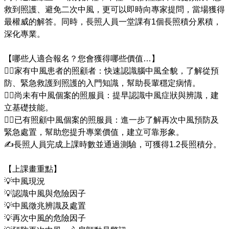
救到照護、避免二次中風，更可以即時向專家提問，當場獲得
最權威的解答。同時，長照人員一堂課有1個長照積分累積，
深化專業。

【哪些人適合報名？您會獲得哪些價值…】

🙋‍♂️家有中風患者的照顧者：快速認識腦中風全貌，了解從預
防、緊急救護到照護的入門知識，幫助長輩穩定病情。

🙋‍♂️尚未有中風個案的照服員：提早認識中風症狀與辨識，建
立基礎技能。

🙋‍♂️已有照顧中風個案的照服員：進一步了解再次中風預防及
緊急處置，幫助您提升專業價值，建立可靠形象。

✍長照人員完成上課時數並通過測驗，可獲得1.2長照積分。

【上課畫重點】

💡中風現況

💡認識中風與危險因子

💡中風徵兆辨識及處置

💡再次中風的危險因子
