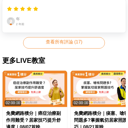
年
2 年前
查看所有評論 (
17
)
更多LIVE教室
02:00:00
02:00:00
免費網路積分｜癌症治療副
免費網路積分｜痰塞、嗆
作用難受？居家技巧提升舒
問題多?掌握氣切居家照護
適度｜08/07首映
巧｜08/21首映