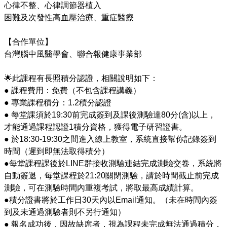
心律不整、心律調節器植入

困難及次發性高血壓治療、重症醫療

【合作單位】 

台灣腦中風醫學會、聯合報健康事業部

🌟此課程有長照積分認證，相關說明如下： 

● 課程費用：免費（不包含課程講義）

● 專業課程積分：1.2積分認證

● 每堂課須於19:30前完成簽到及課後測驗達80分(含)以上，
才能通過課程認證1積分資格，獲得電子研習證書。 

● 於18:30-19:30之間進入線上教室，系統直接幫你記錄簽到
時間（遲到即無法取得積分） 

●每堂課程課後於LINE群接收測驗連結完成測驗交卷，系統將
自動簽退，每堂課程於21:20關閉測驗，請於時間截止前完成
測驗，可在測驗時間內重複考試，將取最高成績計算。 

●積分證書將於工作日30天內以Email通知。（未在時間內簽
到及未通過測驗者則不另行通知）

● 報名成功後，因故缺席者，視為課程未完成無法通過積分，