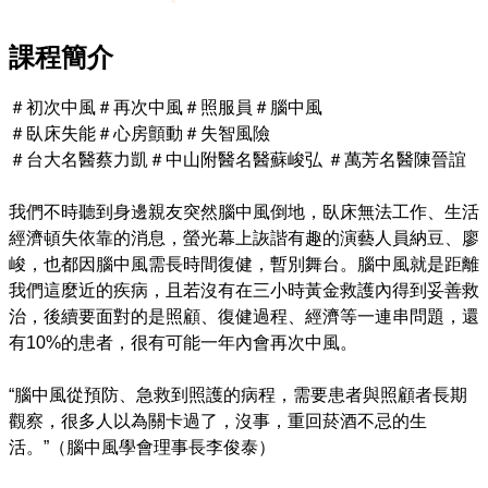
課程簡介
＃初次中風＃再次中風＃照服員＃腦中風

＃臥床失能＃心房顫動＃失智風險

＃台大名醫蔡力凱＃中山附醫名醫蘇峻弘 ＃萬芳名醫陳晉誼

我們不時聽到身邊親友突然腦中風倒地，臥床無法工作、生活
經濟頓失依靠的消息，螢光幕上詼諧有趣的演藝人員納豆、廖
峻，也都因腦中風需長時間復健，暫別舞台。腦中風就是距離
我們這麼近的疾病，且若沒有在三小時黃金救護內得到妥善救
治，後續要面對的是照顧、復健過程、經濟等一連串問題，還
有10%的患者，很有可能一年內會再次中風。

“腦中風從預防、急救到照護的病程，需要患者與照顧者長期
觀察，很多人以為關卡過了，沒事，重回菸酒不忌的生
活。”（腦中風學會理事長李俊泰）
