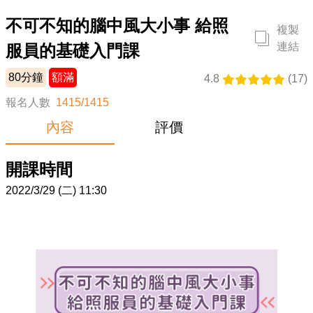
企業合作
不可不知的腦中風大小事 給照
複製
專家
連結
服員的基礎入門課
80
分鐘
額滿
4.8
(
17
)
常見問題
報名人數
1415
/
1415
內容
評價
推薦送好禮
開課時間
2022/3/29 (二) 11:30