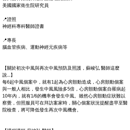
美國國家衛生院研究員

📍證照

神經科專科醫師證書

📍專長

腦血管疾病、運動神經元疾病等

【關於初次中風與再次中風預防及照護，蘇峻弘 醫師這麼
說...】

每6起中風個案中，就有1起為心房顫動造成，心房顫動個案
與一般人相比，發生中風風險多5倍，心房顫動個案自罹病起
10年內，就有1/6的機率會發生中風。雖然心房顫動症狀難以
察覺，但照服員可在拜訪案家時，關心個案狀況提醒盡早至醫
院檢查，將可降低發生再次中風機會。
