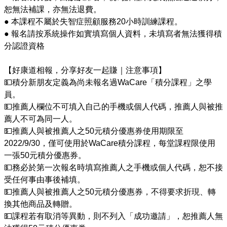
恕無法補課，亦無法退費。 

● 本課程不屬於失智症照顧服務20小時訓練課程。

● 報名請按系統操作如實填寫個人資料，未填寫者無法獲得積
分認證資格 

【好康道相報，分享好友一起賺｜注意事項】

💵積分新朋友定義為尚未報名過WaCare「積分課程」之學
員。

💵推薦人欄位不可填入自己的手機或個人代碼，推薦人與被推
薦人不可為同一人。

💵推薦人與被推薦人之50元積分優惠券使用期限至
2022/9/30，僅可使用於WaCare積分課程，每堂課程限使用
一張50元積分優惠券。

💵務必於第一次報名時填寫推薦人之手機或個人代碼，恕不接
受任何事由事後補填。

💵推薦人與被推薦人之50元積分優惠券，不得要求折現、轉
換其他商品及轉贈。

💵課程若有取消等異動，則不列入「成功邀請」，恕推薦人無