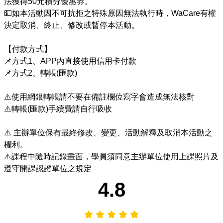
法獲得50元積分優惠券。

💵如本活動因不可抗拒之特殊原因無法執行時，WaCare有權
決定取消、終止、修改或暫停本活動。

【付款方式】

📌方式1、APP內直接使用信用卡付款 

📌方式2、轉帳(匯款)

⚠️使用網銀轉帳請不要在備註欄位寫字會造成無法核對 

⚠️轉帳(匯款)手續費請自行吸收

⚠️ 主辦單位保有最終修改、變更、活動解釋及取消本活動之
權利。 

⚠️課程中隨時記錄畫面，學員須同意主辦單位使用上課照片及
遵守開課認證單位之規定
4.8