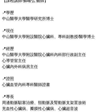
【課程講師-蘇峻弘 醫師】

📍學歷

中山醫學大學醫學研究所博士

📍現任

中山醫學大學附設醫院心臟科、專科副教授/醫學博士

📍經歷

中山醫學大學附設醫院心臟科內科部行政副主任

心導管室主任

心臟內外科病房主任

📍證照

心臟血管內科專科醫師證書

📍專長

周邊動脈駔塞治療、頸動脈及腎動脈支架置放術

充血性心臟病、瓣膜性心臟病、心臟超音波
