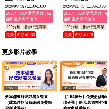
2026/8/7 (五)
11:30-13:30
2026/8/21 (五)
11:30-13:30
2026年Q3進階照護力：癌
2026年Q3進階照護力：癌
症與重大疾病陪伴
症與重大疾病陪伴
120
分鐘
適合特定專業
120
分鐘
適合特定專業
免費
名額剩660
免費
名額剩726
更多影片教學
00:58:06
01:17:38
效率備餐好吃好看又營養
【1.54積分】免費必修網
（此為佳格師資認證免費學
積分課｜長照現場的性別
習影片課程）
感度與尊重技巧