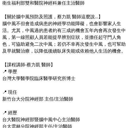
衛生福利部雙和醫院神經科兼任主治醫師

【關於腦中風預防及照護，蔡力凱 醫師這麼說...】

腦中風不但會造成病患的神經學功能障礙，也會影響家人生
活。尤其，中風過的患者約有三成的機會五年內會再次發生中
風，第一線照顧人員若能提早辨別症狀，並擔任起守門人角
色，可協助避免二次中風；若仍不幸再次發生中風，也可幫助
及早就醫治療，以降低後續臥床失能或依賴他人生活的機會。

【課程講師-蔡力凱 醫師】

📍 學歷

台灣大學醫學院臨床醫學研究所博士

📍 現任

新竹台大分院神經部 主任/主治醫師

📍 經歷

台大醫院神經部暨腦中風中心主治醫師

台大雲林分院神經部主任/主治醫師
