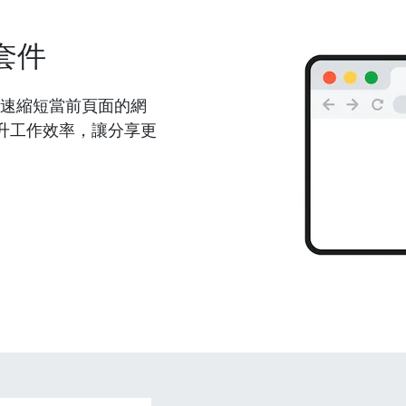
套件
能夠快速縮短當前頁面的網
升工作效率，讓分享更