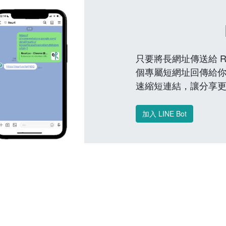
只要將長網址傳送給 Reu
個專屬短網址回傳給你
速縮短連結，讓分享
加入 LINE Bot
常見問題 FAQ