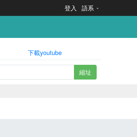
登入
語系
下載youtube
縮址