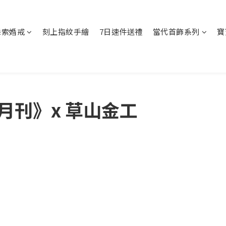
探索婚戒
刻上指紋手繪
7日速件送禮
當代首飾系列
寶
月刊》x 草山金工