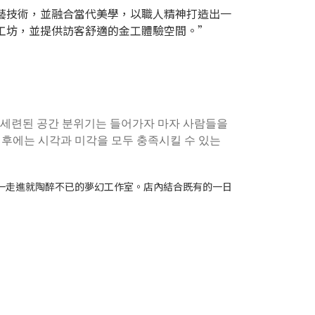
藝技術，並融合當代美學，以職人精神打造出一
工坊，並提供訪客舒適的金工體驗空間。”
하고 세련된 공간 분위기는 들어가자 마자 사람들을
 후에는 시각과 미각을 모두 충족시킬 수 있는
人一走進就陶醉不已的夢幻工作室。店內結合既有的一日