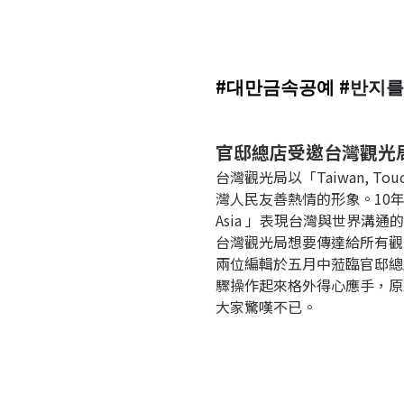
#대만금속공예
#
반지를
官邸總店受邀台灣觀光
台灣觀光局以「Taiwan, Tou
灣人民友善熱情的形象。10年後，更
Asia 」表現台灣與世界溝
台灣觀光局想要傳達給所有觀
兩位編輯於五月中蒞臨官邸總
驟操作起來格外得心應手，原
大家驚嘆不已。