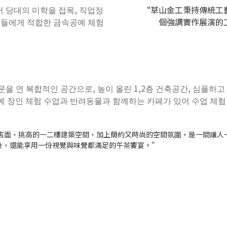
 당대의 미학을 접목, 직업정
“草山金工秉持傳統工
객들에게 적합한 금속공예 체험
個強調實作展演的
”
 문을 연 복합적인 공간으로, 높이 올린 1,2층 건축공간, 심플
예 장인 체험 수업과 반려동물과 함께하는 카페가 있어 수업 체험
合式店面，挑高的一二樓建築空間，加上簡約又時尚的空間氛圍，是一間讓
後，還能享用一份視覺與味覺都滿足的午茶饗宴。"