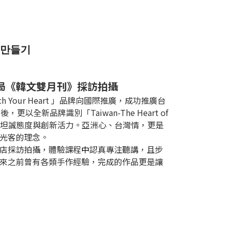
만들기
局《韓文雙月刊》採訪拍攝
ch Your Heart 」品牌向國際推廣，成功推廣台
以全新品牌識別「Taiwan-The Heart of
通的坦誠態度與創新活力。亞洲心、台灣情，更是
光客的理念。
店採訪拍攝，體驗課程
中
認真專注聽講，且步
來之前曾有各類手作經驗，完成的作品更是讓