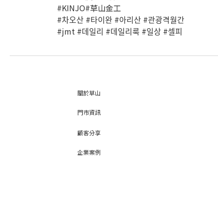
#KINJO#草山金工
#차오산 #타이완 #아리산 #관광격월간
#jmt #데일리 #데일리룩 #일상 #셀피
關於草山
門市資訊
顧客分享
企業案例