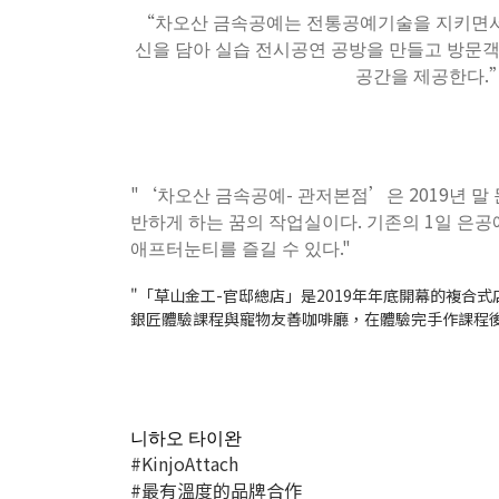
“차오산 금속공예는 전통공예기술을 지키면서
신을 담아 실습 전시공연 공방을 만들고 방문
공간을 제공한다.
"‘차오산 금속공예- 관저본점’은 2019년 말
반하게 하는 꿈의 작업실이다. 기존의 1일 은공
애프터눈티를 즐길 수 있다."
"「草山金工-官邸總店」是2019年年底開幕的複
銀匠體驗課程與寵物友善咖啡廳，在體驗完手作課程
니하오 타이완
#KinjoAttach
#最有溫度的品牌合作