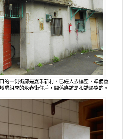
口的一側街廓是嘉禾新村，已經人去樓空，準備重
矮房組成的永春街住戶，關係應該是和諧熱絡的。