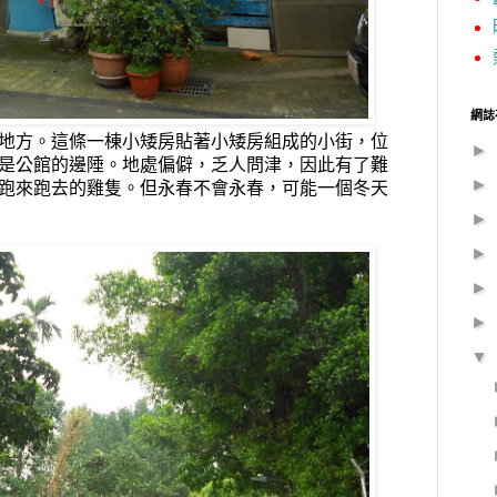
網誌
地方。這條一棟小矮房貼著小矮房組成的小街，位
►
是公館的邊陲。地處偏僻，乏人問津，因此有了難
►
跑來跑去的雞隻。但永春不會永春，可能一個冬天
►
►
►
►
▼