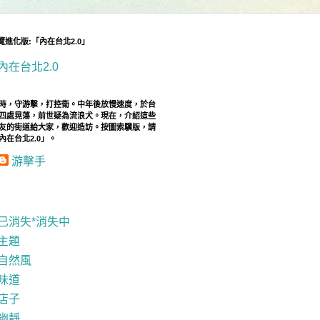
導覽進化版:「內在台北2.0」
內在台北2.0
時，守游擊，打控衛。中年後放慢速度，於台
四處晃蕩，前世疑為流浪犬。現在，介紹這些
友的街道給大家，歡迎造訪。按圖索驥版，請
內在台北2.0」。
游擊手
已消失*消失中
主題
自然風
味道
店子
幽靜