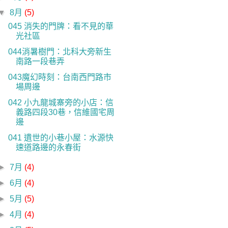
▼
8月
(5)
045 消失的門牌：看不見的華
光社區
044消暑樹門：北科大旁新生
南路一段巷弄
043魔幻時刻：台南西門路市
場周邊
042 小九龍城寨旁的小店：信
義路四段30巷，信維國宅周
邊
041 遺世的小巷小屋：水源快
速道路邊的永春街
►
7月
(4)
►
6月
(4)
►
5月
(5)
►
4月
(4)