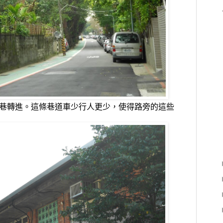
4巷轉進。這條巷道車少行人更少，使得路旁的這些