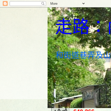
走路：
和街道巷弄及山