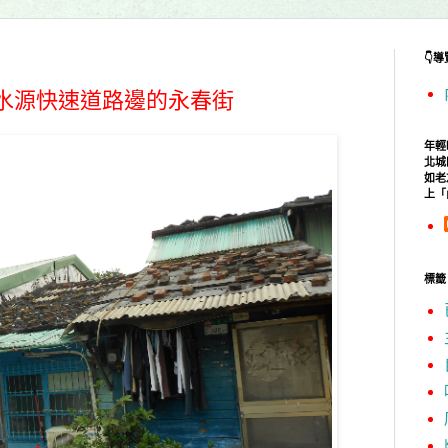
👇
：水源快速道路邊的永春街
年輕
北城
如老
上「
標籤