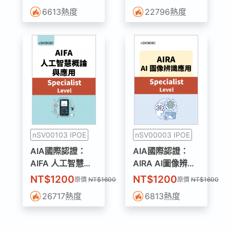
含學習試題【學習
Level)含學習試題
6613
熱度
22796
熱度
+考試+通過有
【學習+考試+通
證】
過有證】
nSV00103 IPOE
nSV00003 IPOE
AIA國際認證：
AIA國際認證：
AIFA 人工智慧概
AIRA AI圖像辨識
論與應用
應用(Specialist
NT$1200
NT$1200
原價
NT$1600
原價
NT$1600
(Specialist Level)
Level)含學習試題
26717
熱度
6813
熱度
含學習試題【學習
【學習+考試+通
+考試+通過有
過有證】
證】