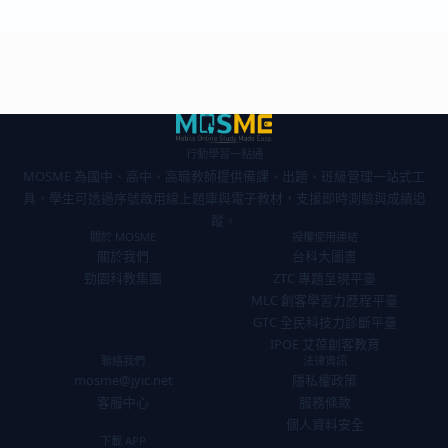
行動學習一點通
MOSME 為國中、高中、高職教師提供備課、出題、班級管理一站式工
具，學生可透過序號啟用線上題庫與電子教材，支援即時測驗與成績追
蹤。
關於 MOSME
授權使用連結
關於我們
台科大圖書
勁園科教集團
ZTC 專題呈現平臺
MLC 創客學習力歷程平臺
GTC 全民科技力診斷平臺
IPOE 艾葆創客教育
聯絡我們
法律資訊
mosme@jyic.net
隱私權政策
客服中心
服務條款
個人資料安全
下載 APP