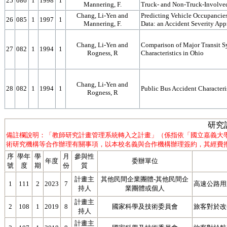
25
086
1
1998
1
Mannering, F.
Truck- and Non-Truck-Involve
Chang, Li-Yen and
Predicting Vehicle Occupancies
26
085
1
1997
1
Mannering, F.
Data: an Accident Severity Ap
Chang, Li-Yen and
Comparison of Major Transit S
27
082
1
1994
1
Rogness, R
Characteristics in Ohio
Chang, Li-Yen and
28
082
1
1994
1
Public Bus Accident Characteri
Rogness, R
研究
備註欄說明：「教師研究計畫管理系統轉入之計畫」（係指依「國立嘉義大
術研究機構等合作辦理有關事項，以本校名義與合作機構辦理簽約，其經費撥
序
學年
學
月
參與性
年度
委辦單位
號
度
期
份
質
計畫主
其他民間企業團體-其他民間企
1
111
2
2023
7
高速公路用
持人
業團體或個人
計畫主
2
108
1
2019
8
國家科學及技術委員會
旅客對於改
持人
計畫主