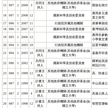
共同主
其他政府機關-其他政府基金(如
15
097
2
2009
3
開放右側方
持人
國立大學)
應用多元適
16
097
1
2008
12
國家科學及技術委員會
度之研究
17
096
1
2007
11
行政院所屬其他機關
易肇事路段
18
096
1
2007
12
國家科學及技術委員會
臺灣地區高
應用非參數
19
095
1
2006
12
國家科學及技術委員會
小學童交通
20
094
1
2005
10
行政院所屬其他機關
設置半觸動
共同主
其他政府機關-其他政府基金(如
21
094
1
2005
10
嘉義市街道
持人
國立大學)
共同主
國軍組員資
22
090
1
2002
1
國家科學及技術委員會
持人
材設計(II)
計畫主
其他政府機關-其他政府基金(如
23
088
1
1999
12
高、快速公
持人
國立大學)
計畫主
其他政府機關-其他政府基金(如
24
087
2
1999
5
中山高速公
持人
國立大學)
計畫主
其他政府機關-其他政府基金(如
25
087
2
1999
4
高速公路上
持人
國立大學)
計畫主
其他政府機關-其他政府基金(如
26
087
1
1998
12
智慧型運輸
持人
國立大學)