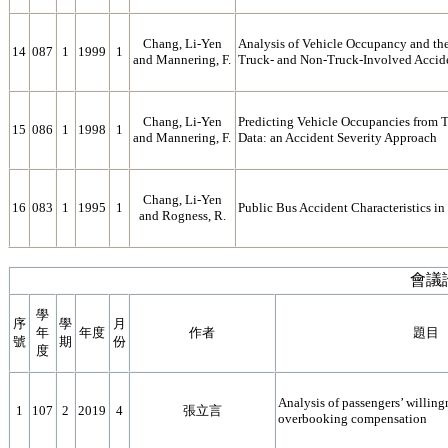
Chang, Li-Yen
Analysis of Vehicle Occupancy and the
14
087
1
1999
1
and Mannering, F.
Truck- and Non-Truck-Involved Accid
Chang, Li-Yen
Predicting Vehicle Occupancies from T
15
086
1
1998
1
and Mannering, F.
Data: an Accident Severity Approach
Chang, Li-Yen
16
083
1
1995
1
Public Bus Accident Characteristics in
and Rogness, R.
會議
學
序
學
月
年
年度
作者
題目
號
期
份
度
Analysis of passengers’ willingn
1
107
2
2019
4
張立言
overbooking compensation