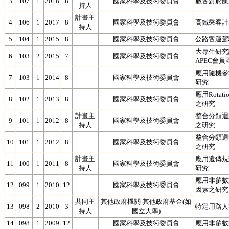
3
107
1
2018
8
國家科學及技術委員會
旅客對於航
持人
計畫主
4
106
1
2017
8
國家科學及技術委員會
高鐵乘客計
持人
5
104
1
2015
8
國家科學及技術委員會
公路客運駕
大專生研究
6
103
2
2015
7
國家科學及技術委員會
APEC會員
應用隨機參
7
103
1
2014
8
國家科學及技術委員會
研究
應用Rota
8
102
1
2013
8
國家科學及技術委員會
之研究
計畫主
整合分類迴
9
101
1
2012
8
國家科學及技術委員會
持人
之研究
整合分類迴
10
101
1
2012
8
國家科學及技術委員會
之研究
計畫主
應用遺傳規
11
100
1
2011
8
國家科學及技術委員會
持人
研究
應用非參數
12
099
1
2010
12
國家科學及技術委員會
因素之研究
共同主
其他政府機關-其他政府基金(如
13
098
2
2010
3
特定用路人
持人
國立大學)
14
098
1
2009
12
國家科學及技術委員會
應用非參數