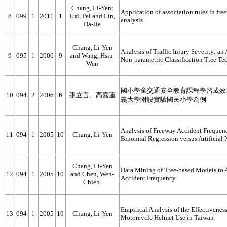
Chang, Li-Yen;
Application of association rules in fre
8
099
1
2011
1
Lui, Pei and Lin,
analysis
Da-Jie
Chang, Li-Yen
Analysis of Traffic Injury Severity: an
9
095
1
2006
9
and Wang, Hsiu-
Non-parametric Classification Tree Te
Wen
國小學童交通安全教育課程學習成效
10
094
2
2006
6
張立言、高嘉蓮
義大學附設實驗國民小學為例
Analysis of Freeway Accident Frequen
11
094
1
2005
10
Chang, Li-Yen
Binomial Regression versus Artificial
Chang, Li-Yen
Data Mining of Tree-based Models to
12
094
1
2005
10
and Chen, Wen-
Accident Frequency
Chieh.
Empirical Analysis of the Effectivene
13
094
1
2005
10
Chang, Li-Yen
Motorcycle Helmet Use in Taiwan