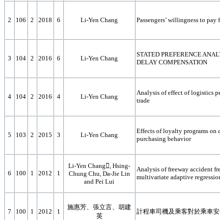
2
106
2
2018
6
Li-Yen Chang
Passengers’ willingness to pay f
STATED PREFERENCE ANALY
3
104
2
2016
6
Li-Yen Chang
DELAY COMPENSATION
Analysis of effect of logistics 
4
104
2
2016
4
Li-Yen Chang
trade
Effects of loyalty programs on
5
103
2
2015
3
Li-Yen Chang
purchasing behavior
Li-Yen Chang, Hsing-
Analysis of freeway accident f
6
100
1
2012
1
Chung Chu, Da-Jie Lin
multivariate adaptive regressio
and Pei Lui
施惠芳、張立言、胡建
7
100
1
2012
1
計程車司機及乘客對於乘車安
英