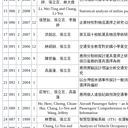
靜、張立言、林大傑
Li, Wei-Ting and Chang,
15
096
2
2008
5
Statistical analysis of airline p
Li-Yen
張慧如、張立言、李薇
16
096
1
2007
12
企業特性對物流選擇之研究-
婷
17
095
2
2007
5
洪韶志、張立言
第五屆十校航運及物流學術研
18
095
1
2006
12
林碩娟、張立言
交通安全教育對於國小學童交
應用分類樹探討運具選擇之研
19
095
1
2006
9
陳世倫、張立言
假日返鄉的運具選擇為例
應用實驗設計理論分析交通安
20
093
1
2004
12
高嘉蓮、張立言
究
以台灣假米酒事件探討一般消
21
092
1
2004
1
選擇與偏好
莊智仁、張立言、高嘉
22
091
1
2003
1
應用個人違規紀錄預測交通事
蓮
Ho, Hero; Cherng, Chian-
Aircraft Passenger Safety – an I
23
089
1
2001
1
Hui; Chang, Li-Yen and
Passengers’ Comprehension to 
Wang, Jeffery
Information
24
087
1
1999
1
林豐福、張立言
智慧型運輸系統（ITS）在運
Chang, Li-Yen and
Analysis of Vehicle Occupancy 