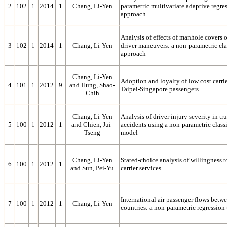
2
102
1
2014
1
Chang, Li-Yen
parametric multivariate adaptive regre
approach
Analysis of effects of manhole covers
3
102
1
2014
1
Chang, Li-Yen
driver maneuvers: a non-parametric clas
approach
Chang, Li-Yen
Adoption and loyalty of low cost carrie
4
101
1
2012
9
and Hung, Shao-
Taipei-Singapore passengers
Chih
Chang, Li-Yen
Analysis of driver injury severity in t
5
100
1
2012
1
and Chien, Jui-
accidents using a non-parametric classi
Tseng
model
Chang, Li-Yen
Stated-choice analysis of willingness t
6
100
1
2012
1
and Sun, Pei-Yu
carrier services
International air passenger flows betw
7
100
1
2012
1
Chang, Li-Yen
countries: a non-parametric regression