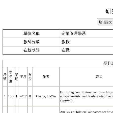
研
單位名稱
企業管理學系
教師分級
教授
在校狀態
在職
期刊
學
序
學
月
年
年度
作者
題目
號
期
份
度
Exploring contributory factors to high
1
106
1
2017
8
Chang, Li-Yen
non-parametric multivariate adaptive r
approach.
Analysis of bilateral air passenger flow