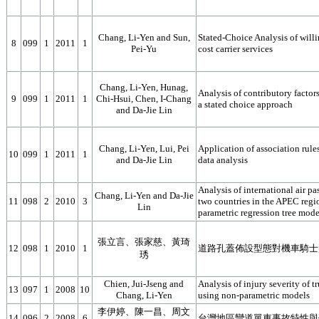
Chang, Li-Yen and Sun,
Stated-Choice Analysis of willi
8
099
1
2011
1
Pei-Yu
cost carrier services
Chang, Li-Yen, Hunag,
Analysis of contributory factors
9
099
1
2011
1
Chi-Hsui, Chen, I-Chang
a stated choice approach
and Da-Jie Lin
Chang, Li-Yen, Lui, Pei
Application of association rule
10
099
1
2011
1
and Da-Jie Lin
data analysis
Analysis of international air p
Chang, Li-Yen and Da-Jie
11
098
2
2010
3
two countries in the APEC regi
Lin
parametric regression tree mode
張立言、張家慈、黃琦
12
098
1
2010
1
道路孔蓋佈設型態對機車騎士
琇
Chien, Jui-Jseng and
Analysis of injury severity of 
13
097
1
2008
10
Chang, Li-Yen
using non-parametric models
李伊婷、陳一昌、周文
14
096
2
2008
6
台灣地區彎道單車事故特性與