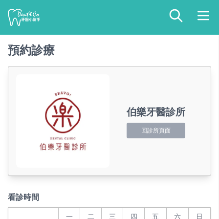
預約診療
伯樂牙醫診所
回診所頁面
看診時間
一
二
三
四
五
六
日