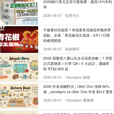
2026銀行美元定存方案推薦：最高12%年利
率
2026-08-07
信用卡社
不被看好但超搭？肯德基青花椒從炸雞跨界
甜點，全新「青花椒花生蛋撻」8月11日限
時兩周開賣
2026-08-07
敗家輝哥
2026 基隆搭八重山丸去石垣島攻略｜7 房型
正式票價表＋行李 QA＋5 大必訪，通鋪單
程 NT$2,800 起
2026-08-01
1stcoupon 旅遊
2026 外送省錢對決｜Uber One 漲價 66%
後，pandapro vs Uber One 年差 $912 實算
2026-08-01
1stcoupon 優惠碼