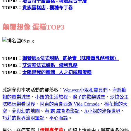
TOP 02：
塔吉特千層蛋糕 - 精選綜合千層
TOP 03：
貴族蛋糕店 - 楓糖布丁卷
顛覆想像 蛋糕TOP3
TOP 01：
鋼琴師&法式甜點 - 貳拾壹（味噌重乳酪蛋糕）
TOP 02：
艾波索法式甜點 - 傑利乳酪
TOP 03：
太陽是我的靈魂 - 人之初戚風蛋糕
感謝參與本次活動的部落客：
Wenwen小姐和寶貝們
、
海綿飽
飽的鳳梨城堡
、
小妞的生活旅程
、
鴨子的歡樂城堡
、
沙拉公主
吃喝玩樂看世界
、
阿東的東食西遊 Vida Cómoda
、
棉花糖的天
空
、
夢與幻的地圖
、
海 霸 威食遊影記
、
A小姐的迷你世界
、
巧莉的世界流浪筆記
、
平心而論
。
另外，在痞客邦「
蛋糕嘉年華
」的線上活動中，還有更多的熱