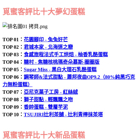
覓蜜客評比十大夢幻蛋糕
TOP 01：
花園腳印 - 兔兔好芒
TOP 02：
君城本家 - 北海道之戀
TOP 03：
食感旅程法式手工烘焙 - 柚香乳酪蛋糕
TOP 04：
糖村 - 焦糖核桃瑪奇朵慕斯-圈圈版
TOP 05：
Sugar Miss - 黑白大理石乳酪蛋糕
TOP 06：
鋼琴師&法式甜點 - 蕭邦夜曲OP9.2（80%純黑巧克
力無粉蛋糕）
TOP 07：
亞尼克菓子工房 - 紅絲絨
TOP 08：
獅子甜點 - 輕飄飄之吻
TOP 09：
香帥蛋糕 - 雙層芋泥
TOP 10：
TSUJIRI辻利茶舗 - 辻利青檸抹茶塔
覓蜜客評比十大新品蛋糕