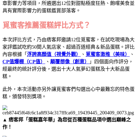
章影響力等項目，所遴選出12位對甜點極度狂熱、飽嚐美食並
具有實際影響力的蛋糕鑑賞部落客。
覓蜜客推薦蛋糕評比方式？
本次評比方式，乃由痞客邦邀請12位覓蜜客，在試吃現場為大
家評鑑試吃約50間人氣店家、超過百道經典＆新品蛋糕。評比
內容根據「
浮誇高顏值（視覺外觀）
、
覓蜜客激推（美味）
、
CP值爆棚（CP值）
、
顛覆想像（創意）
」四個面向作評分，
經最終的統計評分後，選出十大人氣夢幻蛋糕及十大新品蛋
糕。
此外，本次活動亦另外讓覓蜜客們勾選出心中最難忘的特色蛋
糕，頒發特別獎項。​​​​​
▲ 痞客邦「蛋糕嘉年華」為您從百種蛋糕品項中選出巔峰之
作！