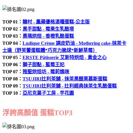
TOP 01：
糖村 - 鳳蘋優格湯種蛋糕-公主版
TOP 02：
黑手甜點 - 莓果生乳酪塔
TOP 03：
奧瑪烘焙 - 香橙乳酪蛋糕
TOP 04：
Ludique Crème 調皮奶油 - Mothering cake-抹茶卡
士達（舒芙蕾蛋糕體*巧克力脆球*新鮮草莓）
TOP 05：
ERSTE Pâtisserie 艾斯特烘焙 - 黃金之心
TOP 06：
獅子甜點 - 藍莓王妃
TOP 07：
雅聖烘焙坊 - 莓莉媽咪
TOP 08：
TSUJIRI辻利茶舗 - 抹茶黑醋栗慕斯蛋糕
TOP 09：
TSUJIRI辻利茶舗 - 辻利經典抹茶生乳酪蛋糕
TOP 10：
亞尼克菓子工房 - 芋花園
浮誇高顏值 蛋糕TOP3