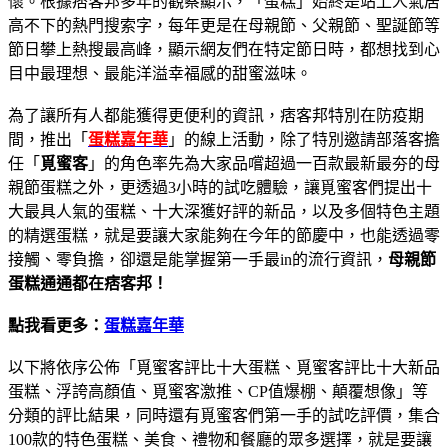
懷。根據痞客邦多年的觀察顯示，「蛋糕」始終是站上人氣居
高不下的熱門搜索字，每年更是在母親節、父親節、聖誕節等
節日攀上熱搜最高峰，顯示網友們在特定節日時，都想找到心
目中最理想、最能洋溢幸福感的甜蜜滋味。
為了讓所有人都能獲得更便利的資訊，痞客邦特別在防疫期
間，推出「
蛋糕嘉年華
」的線上活動，除了特別邀請部落客擔
任「
覓蜜客
」的角色率先為大家品嚐超過一百款最新最夯的母
親節蛋糕之外，更透過3小時的試吃體驗，讓覓蜜客們提出十
大最具人氣的蛋糕、十大深獲好評的新品，以及多個特色主題
的精選蛋糕，就是要讓大家能夠在今年的節慶中，也能透過零
接觸、零負擔，卻還是能掌握第一手最in的流行資訊，
母親節
蛋糕通通都在痞客邦！
點我看更多：
蛋糕嘉年華
以下將依序公佈「覓蜜客評比十大蛋糕、覓蜜客評比十大新品
蛋糕、浮誇高顏值、覓蜜客激推、CP值爆棚、顛覆想像」等
分類的評比結果，同時還有覓蜜客們第一手的試吃評價，集合
100款的特色蛋糕、美食、禮物和餐廳的眾多選擇，就是要讓