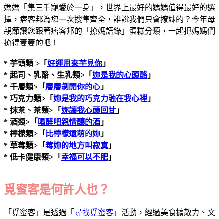
媽媽「集三千寵愛於一身」，世界上最好的媽媽值得最好的選
擇，痞客邦為您一次搜集齊全，誰說我們只會撩妹的？今年母
親節讓您跟著痞客邦的「撩媽語錄」蛋糕分類，一起把媽媽們
撩得嫑嫑的吧！
* 芋頭類 >「
好運用來芋見你
」
* 起司、乳酪、生乳類>「
妳是我的心頭酪
」
* 千層類>「
層層剝開你的心
」
* 巧克力類>「
妳是我的巧克力融在我心裡
」
* 抹茶、茶類>「
妳讓我心頭回甘
」
* 酒類>「
喝醉吧親情釀的酒
」
* 檸檬類>「
比檸檬還萌的妳
」
* 草莓類>「
莓妳的地方叫寂寞
」
* 低卡健康類>「
幸福可以不肥
」
覓蜜客是何許人也？
「覓蜜客」是透過「
尋找覓蜜客
」活動，經過美食擴散力、文