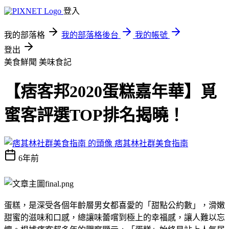
登入
我的部落格
我的部落格後台
我的帳號
登出
美食鮮聞
美味食記
【痞客邦2020蛋糕嘉年華】覓
蜜客評選TOP排名揭曉！
痞其林社群美食指南
6年前
蛋糕，是深受各個年齡層男女都喜愛的「甜點公約數」，滑嫩
甜蜜的滋味和口感，總讓味蕾嚐到極上的幸福感，讓人難以忘