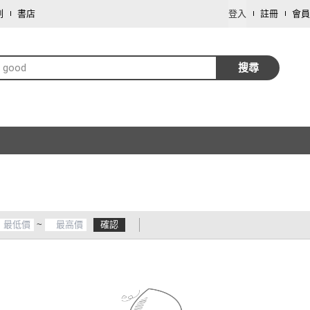
劃
書店
登入
註冊
會員
t good
搜尋
~
確認