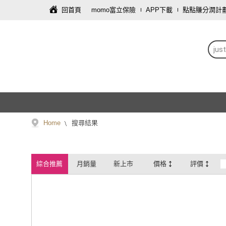
回首頁
momo富立保險
APP下載
點點賺分潤計
jus
Home
搜尋結果
綜合推薦
月銷量
新上市
價格
評價