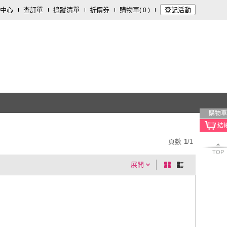
中心
查訂單
追蹤清單
折價券
購物車
登記活動
(
0
)
購物車
頁數
1
/
1
TOP
展開
棋
條
盤
列
式
式