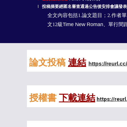
l
投稿摘要經匿名審查通過公告後安排會議發
全文內容包括
1.
論文題目；
2.
作者單
文
12
級
Time New Roman、單行間
論文投稿
連結
https://reurl.c
授權書
下載
連結
https://reur