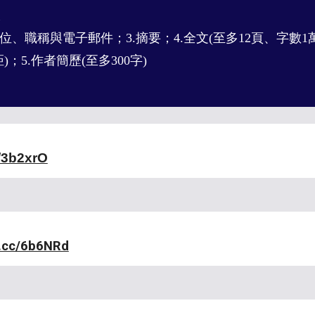
表
位、職稱與電子郵件
；
3.
摘要
；
4.
全文
(
至多
12
頁、字數
1
距
)
；
5.
作者簡歷
(
至多
300
字
)
c/3b2xrO
l.cc/6b6NRd