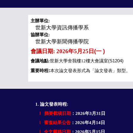
主辦單位
:
世新大學資訊傳播學系
協辦單位
:
世新大學新聞傳播學院
會議日期
: 202
6
年
5
月
25
日(
一
)
會議地點
:
世新大學舍我樓
12
樓
大
會議室(
S
1204)
:
重
要時程
本次論文發表形式為「論文發表」類型。
1.
論文發表時程
:
l 摘要截稿日期
：
202
6年3月31日
l
審查結果公告
：
202
6年4月14日
l
全文截稿日期
：
202
6
年
5
月
15
日