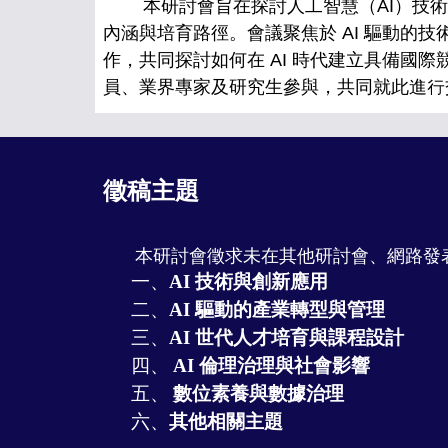
本研討會旨在探討人工智慧（AI）技術
內涵與培育路徑。會議聚焦於 AI 驅動
作，共同探討如何在 AI 時代建立具備國
員、業界專家及研究生參與，共同就此進行
徵稿主題
本研討會徵求未在其他研討會、網路發
一、
AI
技術與創新應用
二
、
AI
驅動的產業轉型與管理
三
、
AI
世代人才培育與課程設計
四
、
AI
倫理治理與社會影響
五
、
數位素養與數據治理
六
、
其他相關主題