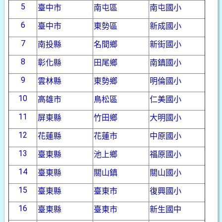
5
臺中市
南屯區
南屯國小
6
臺中市
東勢區
新成國小
7
南投縣
名間鄉
新街國小
8
彰化縣
田尾鄉
南鎮國小
9
雲林縣
東勢鄉
明倫國小
10
高雄市
鳥松區
仁美國小
11
屏東縣
竹田鄉
大明國小
12
花蓮縣
花蓮市
中原國小
13
臺東縣
池上鄉
福原國小
14
臺東縣
關山鎮
關山國小
15
臺東縣
臺東市
復興國小
16
臺東縣
臺東市
新生國中