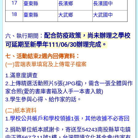
17
臺東縣
長濱鄉
長濱國中
18
臺東縣
大武鄉
大武國中
配合防疫政策，尚未辦理之學校
六、執行期間：
可延期至新學年111/06/30辦理完成。
七、活動結束2週內回傳資料：
(一)雲端表單填寫及上傳電子檔案
1.滿意度調查
2.上傳精選活動照片5張(JPG檔)，需含一張全體與作
家合照(愛的書庫書箱及人手一本書入鏡)
3.學生參與心得、給作家的話。
(二)紙本資料
1.
學校公共帳戶和學校領據1張，其他收據不必寄回
2.捐助單位紙本感謝卡，寄送至54243南投縣草屯鎮
中正路567之11號1樓，台灣閱讀文化基金會(作家有