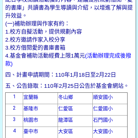
的書庫」共讀書為學生導讀與介紹，以增進了解與提
升效益。
(一)補助辦理與作家有約：
1.校方自擬活動，提供規劃內容
2.校方邀請作家入校分享
3.校方借閱愛的書庫書箱
4.基金會補助活動經費上限1萬元
(活動辦理完成後撥
款)
四、計畫申請期間：110年1月18日至2月22日
五、公告錄取：110年2月25日公告於基金會網站。
1
宜蘭縣
冬山鄉
順安國小
2
基隆市
仁愛區
仁愛國小
3
桃園市
龍潭區
石門國小
4
臺中市
大安區
大安國小