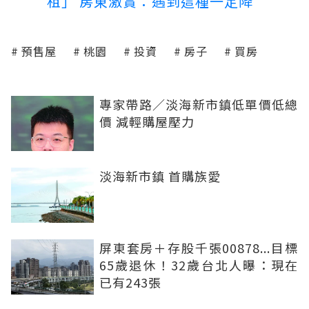
租」 房東激賞：遇到這種一定降
預售屋
桃園
投資
房子
買房
專家帶路／淡海新市鎮低單價低總
價 減輕購屋壓力
淡海新市鎮 首購族愛
屏東套房＋存股千張00878...目標
65歲退休！32歲台北人曝：現在
已有243張