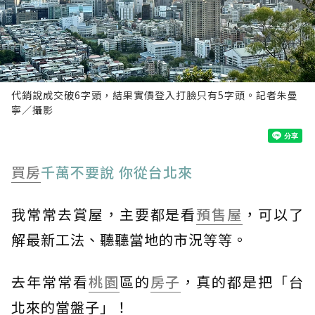
代銷說成交破6字頭，結果實價登入打臉只有5字頭。記者朱曼
寧／攝影
買房
千萬不要說 你從台北來
我常常去賞屋，主要都是看
預售屋
，可以了
解最新工法、聽聽當地的市況等等。
去年常常看
桃園
區的
房子
，真的都是把「台
北來的當盤子」！