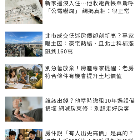
新家還沒入住…他收電費帳單驚呼
「公電嚇爛」 網揭真相：很正常
北市成交低迷房價卻創新高？專家
曝主因：豪宅熱絡、且北士科補漲
飆到160萬
別急著放棄！房產專家提醒：老房
符合條件有機會提升土地價值
誰該出錢？他準時繳租10年遇設備
損壞 網喊房東修：別趕走好房客
房仲說「有人出更高價」是真的？