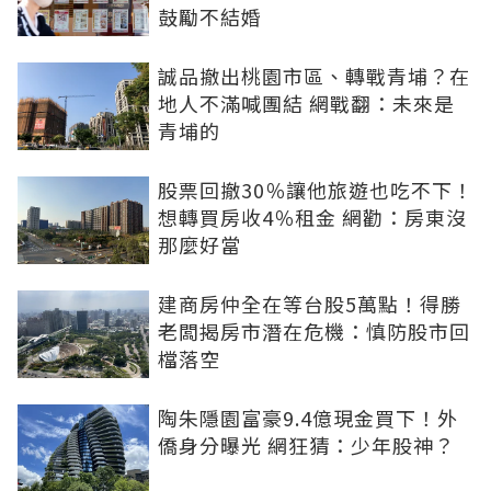
鼓勵不結婚
誠品撤出桃園市區、轉戰青埔？在
地人不滿喊團結 網戰翻：未來是
青埔的
股票回撤30％讓他旅遊也吃不下！
想轉買房收4％租金 網勸：房東沒
那麼好當
建商房仲全在等台股5萬點！得勝
老闆揭房市潛在危機：慎防股市回
檔落空
陶朱隱園富豪9.4億現金買下！外
僑身分曝光 網狂猜：少年股神？