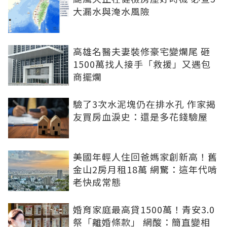
大漏水與淹水風險
高雄名醫夫妻裝修豪宅變爛尾 砸
1500萬找人接手「救援」又遇包
商擺爛
驗了3次水泥塊仍在排水孔 作家揭
友買房血淚史：還是多花錢驗屋
美國年輕人住回爸媽家創新高！舊
金山2房月租18萬 網驚：這年代啃
老快成常態
婚育家庭最高貸1500萬！青安3.0
祭「離婚條款」 網酸：簡直變相