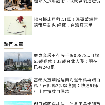
過來人拆解話術：假競爭製造恐慌
陽台擺床月租2.1萬！溫哥華爆極
端租屋亂象 網驚：台灣真天堂
熱門文章
屏東套房＋存股千張00878...目標
65歲退休！32歲台北人曝：現在
已有243張
基泰大直爛尾建商判退千萬再賠百
萬！律師揭3步驟應變：快通知銀
行止付搶救自備款
假日都回高雄住！他拿里長證明爭