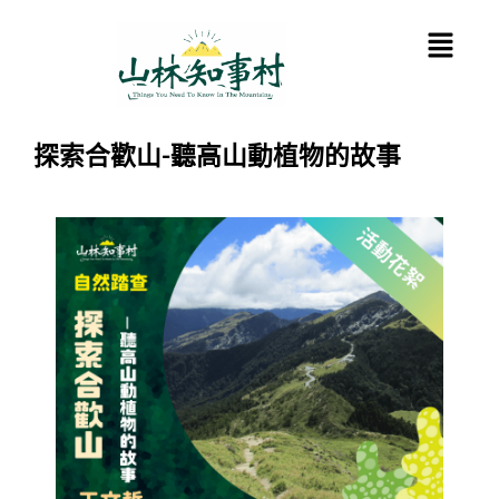
跳
Menu
至
主
要
內
容
探索合歡山-聽高山動植物的故事