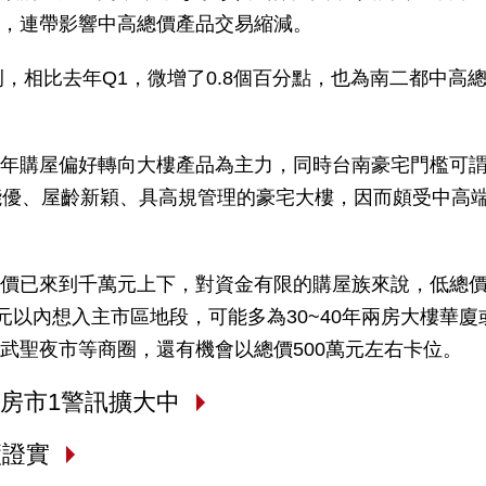
，連帶影響中高總價產品交易縮減。
例，相比去年Q1，微增了0.8個百分點，也為南二都中高
年購屋偏好轉向大樓產品為主力，同時台南豪宅門檻可
能優、屋齡新穎、具高規管理的豪宅大樓，因而頗受中高
價已來到千萬元上下，對資金有限的購屋族來說，低總
元以內想入主市區地段，可能多為30~40年兩房大樓華廈
武聖夜市等商圈，還有機會以總價500萬元左右卡位。
房市1警訊擴大中
廠證實