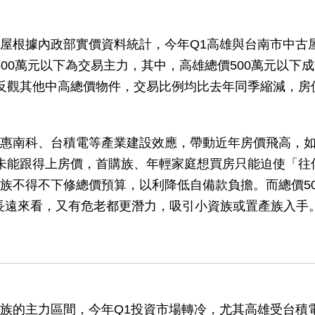
屋根據內政部實價資料統計，今年Q1高雄與台南市中古
至500萬元以下為交易主力，其中，高雄總價500萬元以下
反觀其他中高總價物件，交易比例均比去年同季縮減，房
惠南科、台積電等產業建設效應，帶動近年房價飛高，
未能跟得上房價，首購族、年輕家庭想買房只能迫使「往
族不得不下修總價預算，以利降低自備款負擔。而總價50
長遠來看，又有危老都更潛力，吸引小資族或置產族入手
族的主力區間，今年Q1投資市場轉冷，尤其高雄受台積