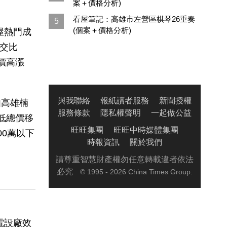
案＋價格分析)
看屋筆記：高雄市左營區棋琴26重奏
5
(個案＋價格分析)
屋熱門成
成交比
價高漲
與我聯絡
報紙讀者服務
新聞授權
如高雄楠
服務條款
隱私權聲明
一起做公益
低總價移
旺旺集團
旺旺中時媒體集團
0萬以下
時報資訊
關於我們
。
請尊重智慧財產權勿任意轉載違者依法
必究
© 1995 - 2026 China Times Group.
電設廠效