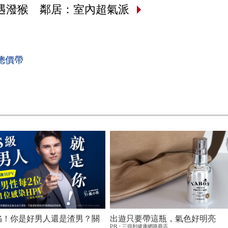
遇潑猴 鄰居：室內超氣派
總價帶
淪陷！你是好男人還是渣男？關
出遊只要帶這瓶，氣色好明亮
PR・三得利健康網路商店