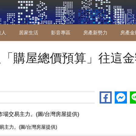
達人
居家生活
影音專區
房產新勢力
房產金
人「購屋總價預算」往這金
主力。(圖/台灣房屋提供)