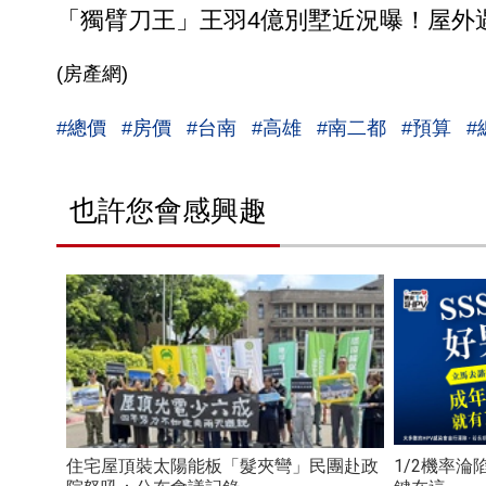
「獨臂刀王」王羽4億別墅近況曝！屋外
(房產網)
#總價
#房價
#台南
#高雄
#南二都
#預算
#
也許您會感興趣
住宅屋頂裝太陽能板「髮夾彎」民團赴政
1/2機率