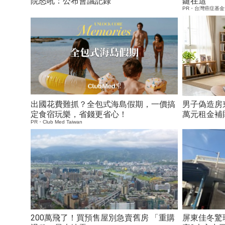
院怒吼：公布會議記錄
鍵在這
PR・台灣癌症基金
出國花費難抓？全包式海島假期，一價搞
男子偽造房東
定食宿玩樂，省錢更省心！
萬元租金補
PR・Club Med Taiwan
200萬飛了！買預售屋別急賣舊房 「重購
屏東佳冬驚