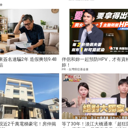
會
簽名連騙2年 造假爽領9.48
伴侶和妳一起預防HPV，才有資
貼
妳！
PR・台灣癌症基金會
現近2千萬電梯豪宅！房仲揭
等了30年！淡江大橋通車「超狂