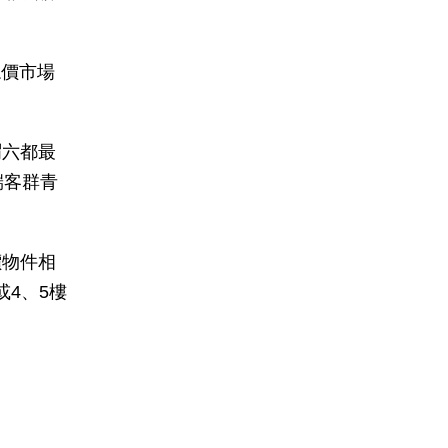
總價市場
謂六都最
端客群青
價物件相
或4、5樓