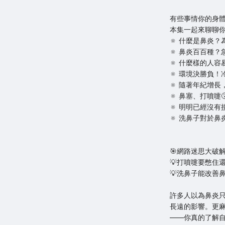
有些事情你的身
本集一起來聊聊
🔅 什麼是鼻炎
🔅 鼻炎百百種
🔅 什麼樣的人
🔅 環境決勝負
🔅 隨著年紀增
🔅 鼻塞、打噴嚏
🔅 明明已經沒
🔅 洗鼻子對於
🎯網路迷思大破
💡打噴嚏要憋住
💡洗鼻子能改善
許多人以為鼻炎
長遠的影響。更
——你真的了解