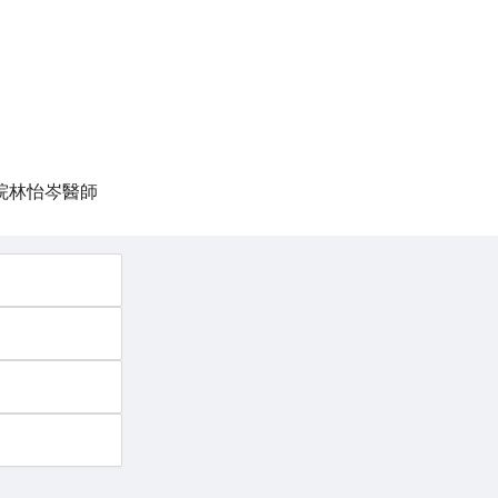
醫院林怡岑醫師