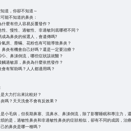
體知道，你卻不知道～
你可能不知道的鼻炎：
？為什麼有些人容易反覆發作？
？急性、慢性、過敏性、非過敏到底哪裡不同？
容易成為鼻炎的候選人，會遺傳嗎?
！冷氣房、塵蟎、花粉也有可能導致鼻炎？
長，鼻炎有機會自己好嗎？還是一定要治療？
🤧💦、鼻涕倒流，哪些症狀該就醫？
有接觸過敏原，鼻炎為什麼依然發作？
鼻炎會有幫助嗎？人人都適用嗎？
解
還是大力打出來比較好？
鼻炎嗎？天天洗會不會有反效果？
只是小毛病，但長期鼻塞、流鼻水、鼻涕倒流，除了影響睡眠和專注力，
麻煩的是，過敏性鼻炎和非過敏性鼻炎的症狀相似，卻有不同的成因，治
自己的鼻炎是哪一種嗎？