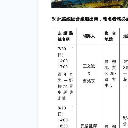
※ 此路線因會坐船出海，報名者務必
走讀路
集合
領路人
走
線名稱
地點
7/30（
日）
14:00-
野柳
遊
王文誠
17:00
地質
X
X
公園-
一
百年奇
遊客
花
岩—野
曹銘宗
中心
→
柳地景
史經典
走讀
8/13（
日）
野
14:00-
倉
16:30
民俗亂彈
野柳