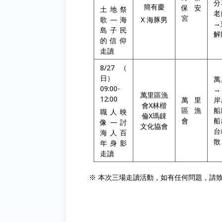
分
簡有慶
保安
土地祭
老
宮
歌—海
X 海豚男
→
島子民
解
的信仰
走讀
8/27（
日）
萬
09:00-
→
萬里區漁
12:00
萬里
岸
會X林楷
區漁
船
職人映
倫X瑪鋉
會
船
像—討
文化協會
台
海人百
散
年身影
走讀
※ 本次三場走讀活動，如有任何問題，請致電