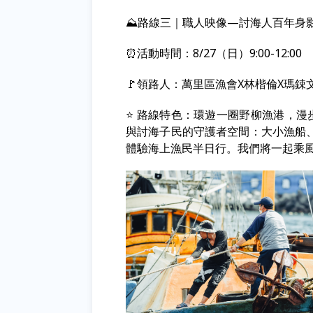
⛰️路線三｜職人映像—討海人百年身
⏰活動時間：8/27（日）9:00-12:00
🚩領路人：萬里區漁會X林楷倫X瑪鋉
⭐ 路線特色：環遊一圈野柳漁港，
與討海子民的守護者空間：大小漁船
體驗海上漁民半日行。我們將一起乘