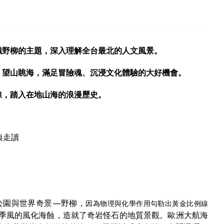
識野柳的主題，深入理解全台最北的人文風景。
，望山眺海，滿足冒險魂、沉浸文化體驗的大好機會。
線，踏入在地山海的浪漫歷史。
典走讀
公園與世界奇景—野柳，
因為物理與化學作用勾勒出黃金比例線
季風的風化海蝕，造就了奇岩怪石的地質景觀。歐洲大航海