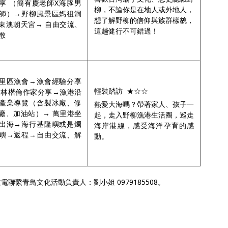
享
（簡有慶老師
X
海豚男
柳，不論你是在地人或外地人，
師）→野柳風景區媽祖洞
想了解野柳的信仰與族群樣貌，
東澳朝天宮→
自由交流、
這趟健行不可錯過！
散
里區漁會→漁會經驗分享
輕裝踏訪
★☆☆
林楷倫作家分享→漁港沿
產業導覽（含製冰廠、修
熱愛大海嗎？帶著家人、孩子一
廠、加油站）→
萬里港
坐
起，走入野柳漁港生活圈，巡走
出海
→海行基隆嶼或是燭
海岸港線，感受海洋孕育的感
嶼→返程→自由交流、解
動。
聯繫青鳥文化活動負責人：劉小姐 0979185508。