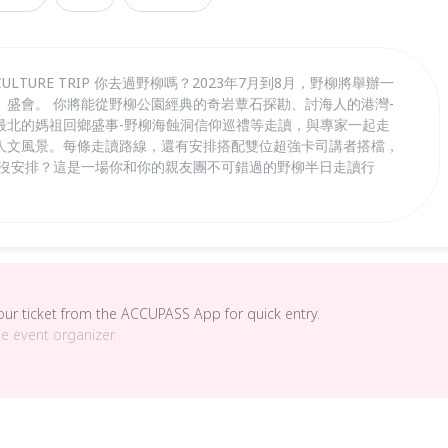
CULTURE TRIP 你去過野柳嗎？2023年7月到8月，野柳將舉辦一
】盛會。 你將能從野柳公園經典的奇岩蕈石探勘、討海人的港灣-
最北的媽祖回鄉盛事-野柳海蝕洞信仰巡禮等走讀，與專家一起走
人文風景。每條走讀路線，還有安排搭配雙位超強卡司講者搭檔，
還沒安排？這是一場你和你的親友團不可錯過的野柳半日走讀行
your ticket from the ACCUPASS App for quick entry.
he event organizer.