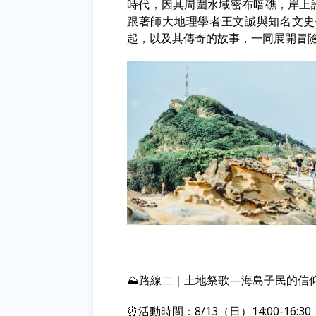
時代，因其周圍水域密布暗礁，岸上
跟著師大地理學者王文誠與知名文史
起，以及其傳奇的故事，一同展開冒險
⛰️路線二｜土地祭歌—海島子民的信
⏰活動時間：8/13（日）14:00-16:30