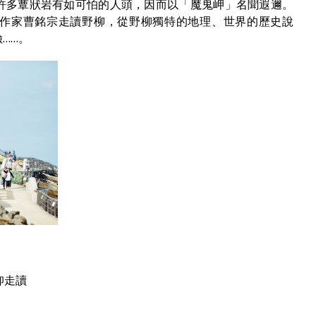
許多蕈狀岩有如可怕的人頭，因而以「魔鬼岬」名聞遐邇。
作家曹銘宗走讀野柳，從野柳獨特的地理、世界的歷史說
……。
仰走讀