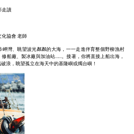
影走讀
文化協會 老師
漫步岬灣、眺望波光粼粼的大海，一一走進伴育整個野柳漁村
、修船廠、製冰廠與加油站……。接著，你將直接上船出海，
風破浪，眺望孤立在海天中的基隆嶼或燭台嶼！