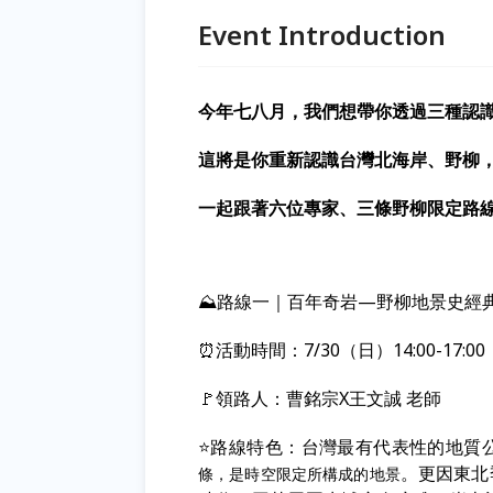
Event Introduction
今年七八月，我們想帶你透過三種認
這將是你重新認識台灣北海岸、野柳
一起跟著六位專家、三條野柳限定路
⛰️路線一｜百年奇岩—野柳地景史經
⏰活動時間：7/30（日）14:00-17:00
🚩領路人：曹銘宗X王文誠 老師
⭐路線特色：台灣最有代表性的地質
。更因東北
條，是時空限定所構成的地景