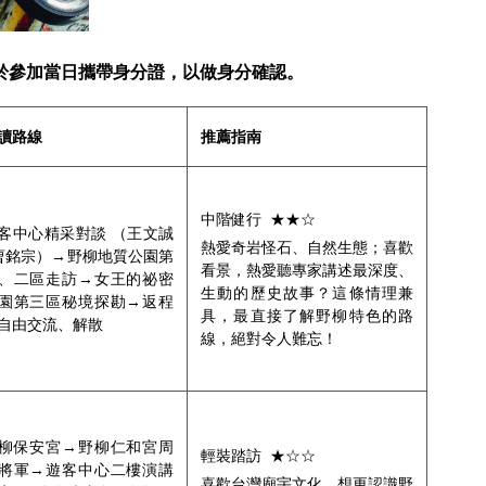
於參加當日攜帶身分證，以做身分確認。
讀路線
推薦指南
中階健行
★★☆
客中心精采對談
（王文誠
熱愛奇岩怪石、自然生態；喜歡
曹銘宗）→野柳地質公園第
看景，熱愛聽專家講述最深度、
、二區走訪→女王的祕密
生動的歷史故事？這條情理兼
園第三區秘境探勘→返程
具，最直接了解野柳特色的路
自由交流、解散
線，絕對令人難忘！
柳保安宮→野柳仁和宮周
輕裝踏訪
★☆☆
將軍→遊客中心二樓演講
喜歡台灣廟宇文化、想更認識野