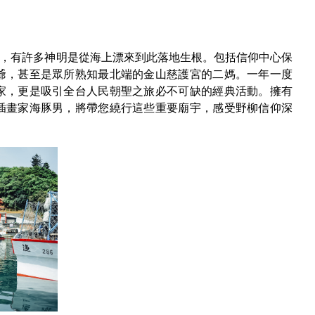
仰，有許多神明是從海上漂來到此落地生根。包括信仰中心保
爺，甚至是眾所熟知最北端的金山慈護宮的二媽。一年一度
家，更是吸引全台人民朝聖之旅必不可缺的經典活動。擁有
插畫家海豚男，將帶您繞行這些重要廟宇，感受野柳信仰深