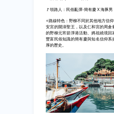
🚩領路人：民俗亂彈-簡有慶 X 海豚男
⭐路線特色：野柳不同於其他地方信
安宮的開漳聖王，以及仁和宮的周倉
的野柳元宵節淨港活動、媽祖繞境回
豐富民俗知識的簡有慶與知名信仰系
厚的歷史。