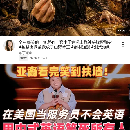
56:50
全村都笑他一無所有，窮小子進深山靠神秘蜂蜜翻身！
#被踢出局後我成了山野蜂王 #鄉村逆襲 #創業短劇 #
養蜂致富 #窮小子逆襲 #打臉爽劇 #白手起家 #人生翻
布丁短劇
盤 #熱門短劇
New
262K views