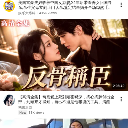
美国富豪夫妇收养中国女弃婴,24年后带着养女回国寻
亲,亲生父母立刻上门认亲,鉴定结果揭开全场哗然【人
间真情录】
娱乐大爆料
•
435K views
2:08:49
【高清全集】喬熹愛上死對頭霍硯深，掏心掏肺付出全
部，到頭來才得知，自己不過是他報復的工具。清醒的
她果斷抽身。霍硯深終於看清自己的真心，放下一身驕
鹅酱追剧
傲，開啓瘋狂追妻火葬場模式！#情感 #都市 #drama
New
11K views