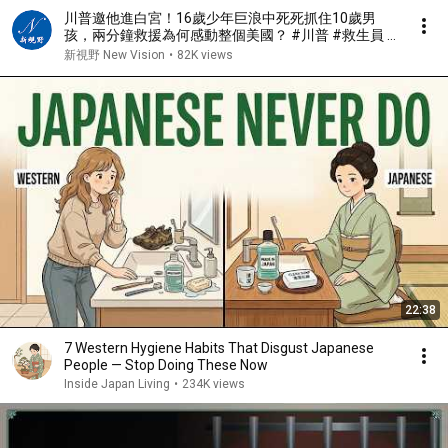
川普邀他進白宮！16歲少年巨浪中死死抓住10歲男
孩，兩分鐘救援為何感動整個美國？ #川普 #救生員 #
美國精神 | 新視野 第2467期 20260731
新視野 New Vision
•
82K views
22:38
7 Western Hygiene Habits That Disgust Japanese
People — Stop Doing These Now
Inside Japan Living
•
234K views