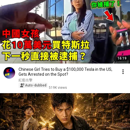
16:19
Chinese Girl Tries to Buy a $100,000 Tesla in the US,
Gets Arrested on the Spot?
紅藍出擊
Auto-dubbed
519K views