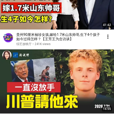
41:42
贵州90厘米袖珍女孩,嫁给1.7米山东帅哥,生下4个孩子
如今过得怎样？【王芳王为念访谈】
综艺放映厅
•
241K views
16:55