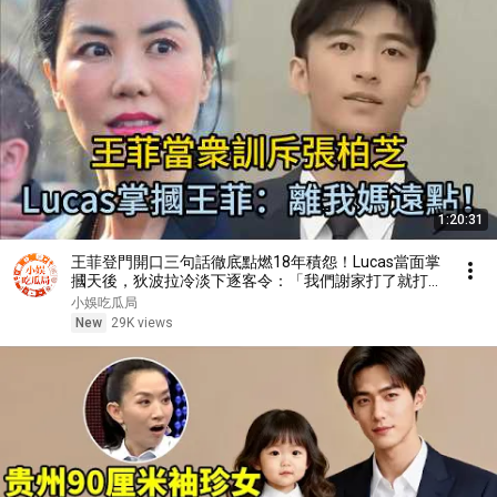
1:20:31
王菲登門開口三句話徹底點燃18年積怨！Lucas當面掌
摑天後，狄波拉冷淡下逐客令：「我們謝家打了就打
了！」 #王菲 #謝霆鋒 #張柏芝 #Lucas #謝振軒
小娛吃瓜局
New
29K views