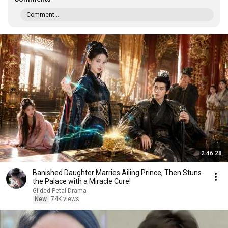
Comment...
2:46:28
Banished Daughter Marries Ailing Prince, Then Stuns
the Palace with a Miracle Cure!
Gilded Petal Drama
New
74K views