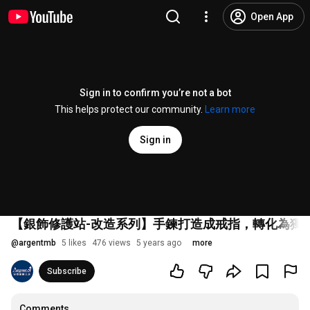
Open App
Sign in to confirm you’re not a bot
This helps protect our community.
Learn more
Sign in
【銀飾修護站-改造系列】手鍊打造成戒指，轉化為獨特紀
@
argentmb
5 likes
476 views
5 years ago
more
Subscribe
Comments