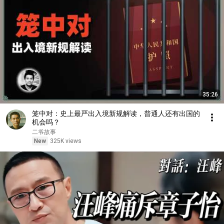
35:26
笼中对：史上最严出入境新规解读，普通人还有出国的
机会吗？
二爷故事
New
325K views