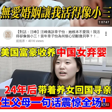
1:07:47
【對話：汪峰】汪峰痛訴章子怡：她根本不愛我！我活
得卻像個小三！當年章子怡為何狠心切斷撒貝寧？！#
蔡康永 #林志玲 #窦文涛 #鲁豫 #八卦 #娱乐圈 #康熙
观视界
•
401K views
来了
37:32