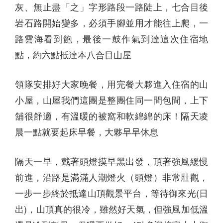
灰、無止盡「之」字形路段一路陡上，七合目後
岩石路開始變多，必須手腳並用才能往上爬，一
路雲海看到飽，最後一鼓作氣到達這次住宿地
點，約六點抵達本八合目山屋
領隊安排好大家晚餐，用完餐大夥進入住宿的山
小屋，山屋我們這團是整團住同一間包間，上下
舖很舒適，有溫暖的被窩和軟綿綿的床！隔天凌
晨一點就要起床早餐，大夥早早休息
隔天一早，戴著頭燈摸早黑出發，頂著強風緩慢
前進，沿路是滿滿人潮燈火（頭燈）非常壯觀，
一步一步終於抵達山頂觀景平台，等待御來光(日
出)，山頂真的很冷，雖然好天氣，但強風加低溫