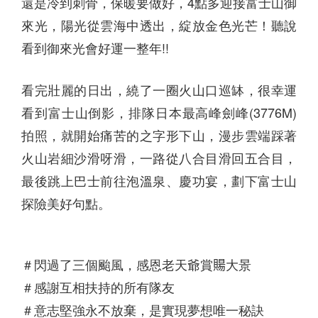
還是冷到刺骨，保暖要做好，4點多迎接富士山御
來光，陽光從雲海中透出，綻放金色光芒！聽說
看到御來光會好運一整年!!
看完壯麗的日出，繞了一圈火山口巡缽，很幸運
看到富士山倒影，排隊日本最高峰劍峰(3776M)
拍照，就開始痛苦的之字形下山，漫步雲端踩著
火山岩細沙滑呀滑，一路從八合目滑回五合目，
最後跳上巴士前往泡溫泉、慶功宴，劃下富士山
探險美好句點。
＃閃過了三個颱風，感恩老天爺賞𧶽大景
＃感謝互相扶持的所有隊友
＃意志堅強永不放棄，是實現夢想唯一秘訣