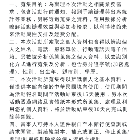
一、蒐集目的：為辦理本次活動之相關業務需
求，包含活動行前通知、報到手續辦理與出席統
計等業務，另將透過蒐集之資料，運用數據分析
瞭解活動辦理效益與參加者輪廓，以利博物館未
來活動屬性安排及經費分配。
二、本次活動所索取之個人資料包含得以辨識個
人之姓名、電話、服務單位、行動電話與電子信
箱。另數據分析係就蒐集之個人資料，以去識別
化方式進行蒐集及分析，包含身分證字號(加密處
理)、性別、出生年、縣市別、學歷。
三、本次活動所蒐集得以辨識個人之基本資料，
僅提供本館內部於中華民國境內使用，使用期間
為活動報名期間至活動結束後15天使用，另本次
活動透過網路及實體紙本形式所蒐集、處理及利
用您的個人資料，將於活動結束後30天內完成刪
除與銷毀。
四、當事人可持本人證件親自至本館行使查詢或
請求閱覽、製給複製本、補充或更正、停止蒐集/
處理/利用或刪除您的個人資料之權利。