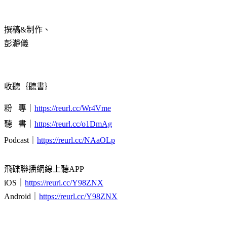
撰稿
&
制作、
彭
瀞
儀
收聽｛聽書｝
粉
專｜
https://reurl.cc/Wr4Vme
聽
書｜
https://reurl.cc/o1DmAg
Podcast
｜
https://reurl.cc/NAaOLp
飛碟聯播網線上聽
APP
iOS
｜
https://reurl.cc/Y98ZNX
Android
｜
https://reurl.cc/Y98ZNX