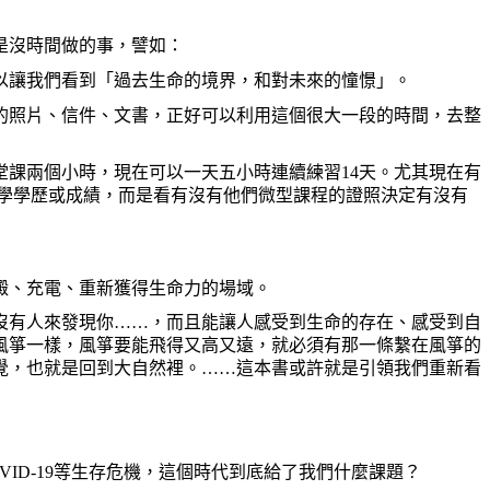
是沒時間做的事，譬如：
以讓我們看到「過去生命的境界，和對未來的憧憬」。
的照片、信件、文書，正好可以利用這個很大一段的時間，去整
堂課兩個小時，現在可以一天五小時連續練習
14
天。尤其現在有
學學歷或成績，而是看有沒有他們微型課程的證照決定有沒有
澱、充電、重新獲得生命力的場域。
沒有人來發現你
……
，而且能讓人感受到生命的存在、感受到自
風箏一樣，風箏要能飛得又高又遠，就必須有那一條繫在風箏的
覺，也就是回到大自然裡。
……
這本書或許就是引領我們重新看
VID-19
等生存危機，這個時代到底給了我們什麼課題？