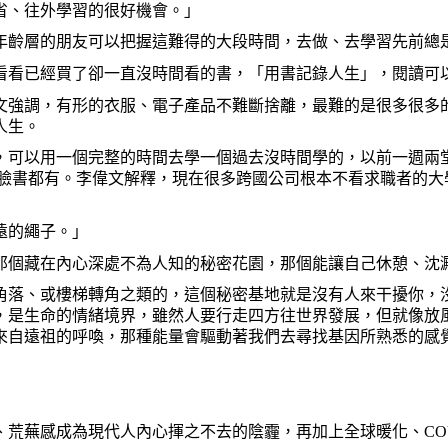
省、往外學習的很好機會。」
年齡層的朋友可以把握這難得的大段時間，去做、去學習先前總
看看已經買了卻一直沒時間看的書，「用書記錄人生」，閱讀可
文強調，有形的衣服、電子產品不難斷捨離，最難的是很多很多
人生。
，可以用一個完整的時間去學一個過去沒時間學的，以前一週兩
臉書都有。李偉文解釋，現在很多跨國公司根本不看求職者的大
遠的繩子。」
那個藏在內心深處不為人知的秘密花園，那個能讓自己休憩、沈
角落、或樓梯轉角之類的，這個秘密基地就是沒有人來干擾你，
，是生命的情緒境界，雖然人要行走四方往世界發展，但就像放
來自遠祖的呼喚，那種能量會驅動著我們去尋找基因所熟悉的感
、荒蕪感成為現代人內心揮之不去的陰霾，再加上全球暖化、
CO