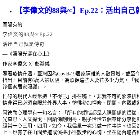
【李偉文的88與∞】Ep.22：活出自己就
蘭陽有約
李偉文的
88
與
∞
Ep.22
活出自己就是傳奇
—
《讓陽光灑在心上》
作家李偉文
X
彭
瀞
儀
隨著疫情升溫，臺灣因為
Covid-19
居家隔離的人數暴增，截至
指出，目前有
6
萬人被居隔，為照顧這些人要花多少力氣，「我
診個案居家照護」。
忙碌的現代人經常把「不得已」掛在嘴上，非我不可的緊湊排
情非得已必須自隔於外界人事，彷彿參加禪修、閉關、內觀或
阿德勒心理學有一句名言：「所有的煩惱都是人際關係的煩惱
光森巴、人文探戈、閱讀佛朗明哥、親子恰恰五個章節分享他
經常一心三用、四用。如今，我儘量一次只做一件事情。也因
上，也有了在山間步道或溪邊小徑散步的心情，坐在陽台聽各