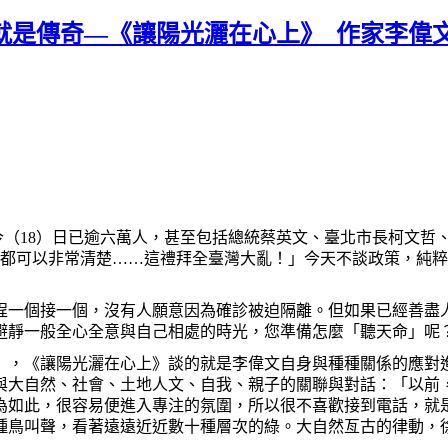
是傳奇—《讓陽光灑在心上》_作家李偉文 X 彭
今（
18
）日已逾六萬人，甚至包括總統蔡英文、臺北市長柯文哲
都可以非常清楚
……
這禮拜全臺灣大亂！」今天不談政策，純粹
程一個接一個，沒有人願意因為確診被迫隔離。但如果已經善盡
避靜一般全心全意與自己相處的時光，您準備怎麼「聽天命」呢
」，《讓陽光灑在心上》談的就是李偉文自身與種種關係的應對
與大自然、社會、土地人文、自我、親子的關聯與對話：「以前
為如此，很容易便進入專注的氛圍，所以很不喜歡接到電話，就是
種鳥叫聲，看著遠遠近近數十種層次的綠。大自然亙古的律動，