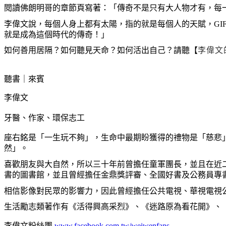
閱讀佛朗明哥的章節頁寫著：「傳奇不是只有大人物才有，每
李偉文說，每個人身上都有太陽，指的就是每個人的天賦，
GI
就是成為這個時代的傳奇！」
如何善用居隔？如何聽見天命？如何活出自己？請聽【
李偉文
聽書｜來賓
李偉文
牙醫、作家、環保志工
座右銘是「一生玩不夠」，生命中最期盼獲得的禮物是「慈悲
然」。
喜歡朋友與大自然，所以三十年前曾擔任童軍團長，並且在近
書的圖書館，並且曾經擔任金鼎獎評審、全國好書及公務員專
相信影像對民眾的影響力，因此曾經擔任公共電視、華視電視
生活勵志類著作有《活得興高采烈》、《迷路原為看花開》、
李偉文粉絲團
www.facebook.com.tw/weiwenfans