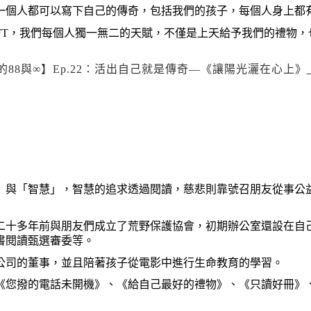
一個人都可以寫下自己的傳奇，包括我們的孩子，每個人身上都
FT
，我們每個人獨一無二的天賦，不僅是上天給予我們的禮物，
的
88
與
∞
】
Ep.22
：活出自己就是傳奇
—
《讓陽光灑在心上》
」與「智慧」，智慧的追求透過閱讀，慈悲則靠號召朋友從事公
二十多年前與朋友們成立了荒野保護協會，初期辦公室還設在自
書閱讀甄選審委等。
公司的董事，並且陪著孩子從電影中進行生命教育的學習。
《您撥的電話未開機》、《給自己最好的禮物》、《只讀好冊》