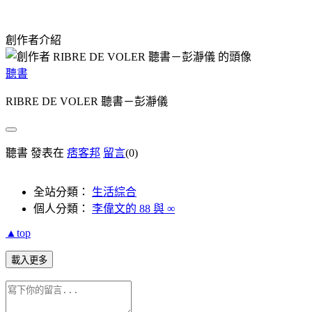
創作者介紹
聽書
RIBRE DE VOLER 聽書－彭瀞儀
聽書 發表在
痞客邦
留言
(0)
全站分類：
生活綜合
個人分類：
李偉文的 88 與 ∞
▲top
載入更多