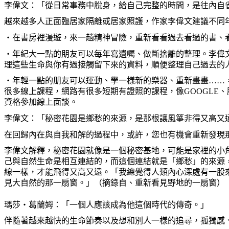
李偉文：「從日常事務中脫身，給自己完整的時間，是往內自
越來越多人正面臨居家隔離或居家照護，作家李偉文建議不同
・
在書房裡漫遊，來一趟精神冒險，重新看看過去看過的書、
・
年紀大一點的朋友可以每年寫遺囑、做斷捨離的整理。李偉
理這些生命與你有過接觸留下來的資料，順便整理自己過去的
・
年輕一點的朋友可以運動、學一樣新的樂器、重新畫畫
……
很多線上課程，網路有很多短期有證照的課程，像
GOOGLE
、
資格參加線上面談。
李偉文：「秘密花園是鄉愁的來源，是那根讓風箏非得又高又
在回歸內在與自我和解的過程中，或許，您也有機會重新發現
李偉文解釋，秘密花園就像是一個秘密基地，可能是家裡的小
己與自然生命是相互連結的，而這個連結就是「鄉愁」的來源
線一樣，才能飛得又高又遠。「我總覺得人類內心深處有一股
見大自然的那一扇窗。」（摘錄自、重新看見野地的一扇窗）
瑪莎
・
葛蘭姆：「一個人應該成為他這個時代的傳奇。」
伴隨著越來越快的生命節奏以及想和別人一樣的追尋，孤獨感