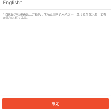
English*
發生錯誤！請登入並再試一次或回到主
頁。
* 自動翻譯結果由第三方提供，未涵蓋圖片及系統文字，並可能存在誤差，若有
差異請以原文為準。
登入
返回首頁
確定
ID: 728514c247e-af2c-4352-a0ed-160d42f6f458