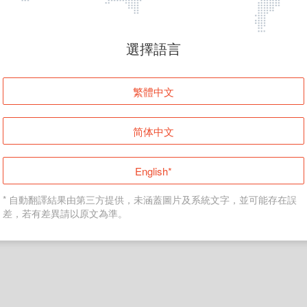
頁面無法顯示
選擇語言
發生錯誤！請登入並再試一次或回到主頁。
繁體中文
登入
简体中文
返回首頁
English*
* 自動翻譯結果由第三方提供，未涵蓋圖片及系統文字，並可能存在誤
差，若有差異請以原文為準。