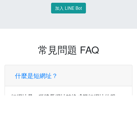
加入 LINE Bot
常見問題 FAQ
什麼是短網址？
短網址是一種將長網址轉換成簡短網址的服
務，讓您可以更方便地分享連結。
使用短網址有什麼好處？