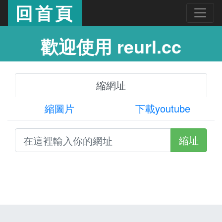
回首頁
歡迎使用 reurl.cc
縮網址
縮圖片
下載youtube
縮址