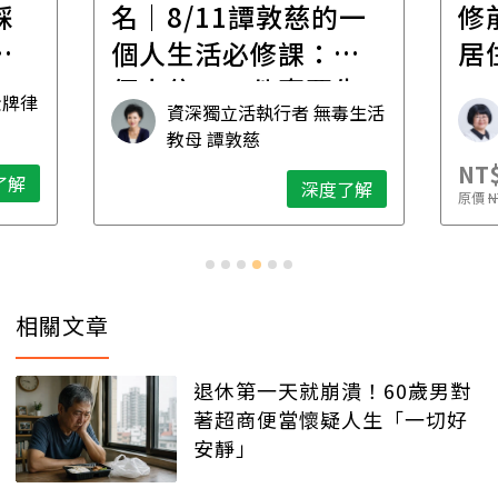
一
修前必懂！住到老的
產
一
居住規劃全攻略
先
毒生活
林黛羚
NT$2,900
NT$
深度了解
了解
原價
NT$5,600
原價
N
相關文章
退休第一天就崩潰！60歲男對
著超商便當懷疑人生「一切好
安靜」