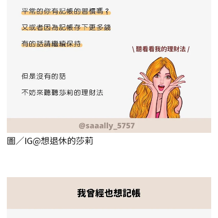
圖／IG@想退休的莎莉