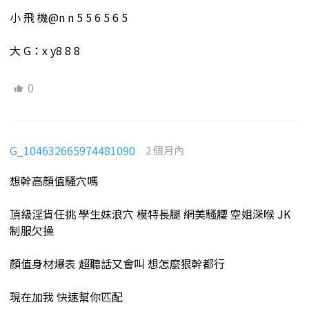
小 飛 機@n n 5 5 6 5 6 5
大 G：x y8 8 8
0
G_104632665974481090
2 個月內
想幹高顏值騷穴嗎
頂級淫貨任挑 學生妹浪穴 模特長腿 網美騷腰 空姐深喉 JK
制服欠操
顏值身材爆表 超聽話又會叫 想怎麼狠幹都行
現在加我 快速幫你匹配