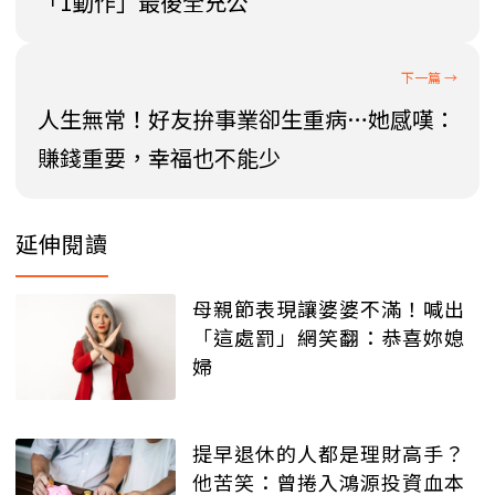
「1動作」最後全充公
人生無常！好友拚事業卻生重病…她感嘆：
賺錢重要，幸福也不能少
延伸閱讀
母親節表現讓婆婆不滿！喊出
「這處罰」網笑翻：恭喜妳媳
婦
提早退休的人都是理財高手？
他苦笑：曾捲入鴻源投資血本