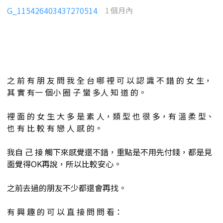
G_115426403437270514
1 個月內
之 前 有 朋 友 問 我 全 台 哪 裡 可 以 認 識 不 錯 的 女 生，
其 實 有一 個小 圈 子 蠻 多人 知 道 的。
裡 面 的 女 生 大 多 是 素 人，類 型 也 很 多，有 溫 柔 型、
也 有 比 較 有 戀 人 感 的。
我自 己 接 觸下來感覺還不錯，重點是不用先付錢，都是見
面覺得OK再說，所以比較安心。
之前去過的朋友不少都還會再找。
有 興 趣 的 可 以 直 接 問 問 看：