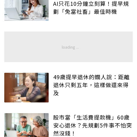
AI只花10分鐘立刻算！提早規
劃「免當社畜」最佳時機
49歲提早退休的嫺人說：距離
退休只剩五年，這樣做還來得
及
股市當「生活費提款機」60歲
安心退休？先規劃5件事不怕突
然沒錢！