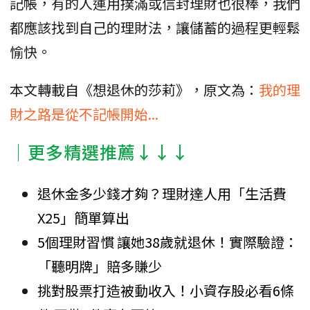
記帳，有的人運用撲滿或信封理財也很棒，我們
都應該找到自己的理財法，讓儲蓄的過程更輕鬆
愉快。
本文轉載自《想退休的莎莉》，原文為：
我的理
財之路是從不記帳開始...
│更多精選推薦↓↓↓
退休金多少錢才夠？理財達人用「生活費
X25」簡單算出
5個理財習慣 讓她38歲就退休！實際驗證：
「聽明牌」賠多賺少
挑對股票打造被動收入！小資存股必看6條