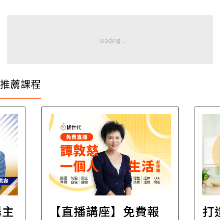
推薦課程
遺
報
打造安心住的家｜裝
財