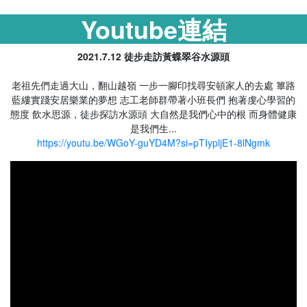
Youtube連結
2021.7.12 徒步走訪黃蝶翠谷水源頭
老祖先們走過大山，翻山越嶺 一步一腳印找尋安頓家人的去處 篳路
藍縷實踐安居樂業的夢想 志工老師群帶著小班長們 抱著虔心學習的
態度 飲水思源，徒步探訪水源頭 大自然是我們心中的根 而身體健康
是我們生...
https://youtu.be/WGoY-guYD4M?si=pTIypljE1-8lNgmk