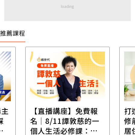
推薦課程
場主
【直播講座】免費報
打
踩
名｜8/11譚敦慈的一
修
職
個人生活必修課：一
居