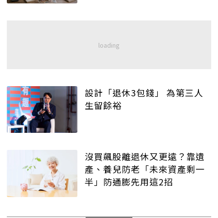
設計「退休3包錢」 為第三人
生留餘裕
沒買飆股離退休又更遠？靠遺
產、養兒防老「未來資產剩一
半」防通膨先用這2招