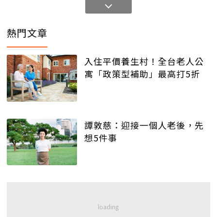
熱門文章
入住平價養生村！全台老人公
寓「政策型補助」最高打5折
譚敦慈：迎接一個人老後，先
想5件事