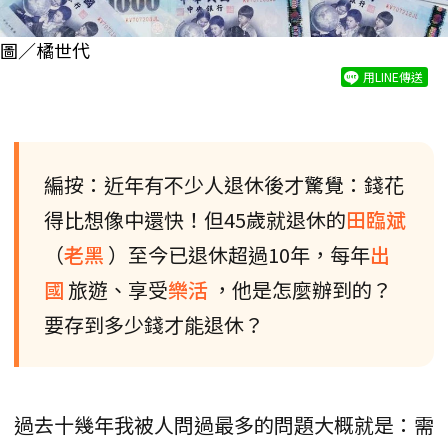
圖／橘世代
用LINE傳送
編按：近年有不少人退休後才驚覺：錢花
得比想像中還快！但45歲就退休的
田臨斌
（
老黑
）至今已退休超過10年，每年
出
國
旅遊、享受
樂活
，他是怎麼辦到的？
要存到多少錢才能退休？
過去十幾年我被人問過最多的問題大概就是：需