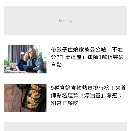
帶孩子住娘家被公公嗆「不准
分7千萬遺產」律師1解析突破
盲點
9種含餡食物熱量排行榜！營養
師點名這款「爆油量」奪冠：
別當正餐吃