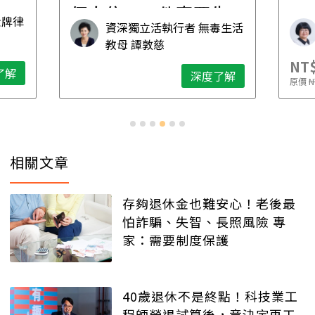
個人住，五件事要先
金牌律
資深獨立活執行者 無毒生活
想清楚！
教母 譚敦慈
NT$
了解
深度了解
原價
N
相關文章
存夠退休金也難安心！老後最
怕詐騙、失智、長照風險 專
家：需要制度保護
40歲退休不是終點！科技業工
程師勞退試算後，竟決定再工