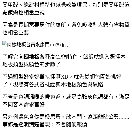
零甲醛、綠建材標準也感覺較為環保，特別是零甲醛這
點飯編也相當重視
因為是長期需要居住的處所，避免吸收對人體有害物質
也相當重要
了解完
向捷地板
各種高CP值特色，飯編就進入選擇木
地板類型與顏色的步驟了
不過類型好多好難抉擇啊XD，就先從顏色開始挑好
了，現場有各式各樣經典木地板顏色與紋路
不管是色調溫暖的暖色系，或是高雅灰色調都有，滿足
不同客人需求喜好
另外側邊包含像是樓層費、改木門、遠距離貼公費.......
等都是透明清楚呈現，不會隨便報價