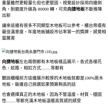
重量雖然更輕量化但也更堅固、視覺設計採用四邊倒
角，耐磨度升級為 80000 轉，可見
向捷地板
不斷推陳
出新
讓來這邊有很多不同類型木地板可以參考，櫃台旁還有
最佳滿意度、年度地板鋪設市佔率第一的獎牌，感覺相
當厲害
向捷地板
左右兩側都有木地板樣品展示，各式各樣花
色、紋路、相扣方式........等都有
聽說櫃檯前方這邊展示較厚的木地板就都是100%原木
地板，飯邊自己挑選如果預算夠高的話
也會選擇真正的木地板，因為不管溫度、材質、穩固
性........等都充滿木地板溫暖高質感的感受