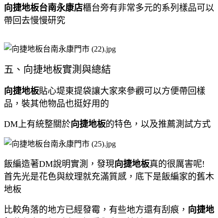
向捷地板台南永康店
櫃台旁有非常多元的系列樣品可以
帶回去慢慢研究
五、向捷地板實測與總結
向捷地板
貼心堤東提袋讓大家來參觀可以方便帶回樣
品，裝其他物品也挺好用的
DM上有統整關於
向捷地板
的特色，以及推薦測試方式
飯編造著DM說明實測，發現
向捷地板
真的很厲害呢!
首先光是花色與紋理就充滿質感，底下是飯編家的舊木
地板
比較角落的地方已經發霉，有些地方還有刮痕，
向捷地