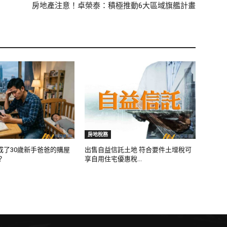
房地產注意！卓榮泰：積極推動6大區域旗艦計畫
房地稅務
成了30歲新手爸爸的購屋
出售自益信託土地 符合要件土增稅可
？
享自用住宅優惠稅...