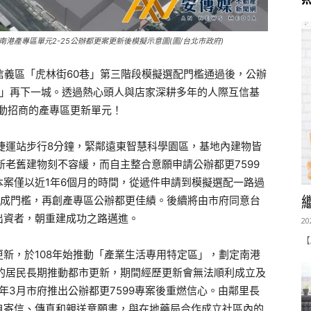
港產專區單元2-25公辦都更案更新後模擬示意圖(圖/台北市政府)
市信義區「虎林街60巷」第三階段模擬選配門檻通過後，公辦
更案」再下一城。透過熱心頭人與店家深耕多年的人際互信基
啟動招商的產專區更新單元！
陽捷運站步行8分鐘，緊鄰遠東智慧科學園區，基地內建物皆
新老舊建物刻不容緩，而自主整合意願申請公辦都更7599
案僅以近1年6個月的時間，從遞件申請到模擬選配一路過
過九成門檻，再創產專區公辦都更佳績。後續將由市府同意台
出資者，朝重建成功之路邁進。
20
【
新，於108年始推動「產業生活專用特定區」，劃定南港
5的居民長期推動都市更新，期間經歷更新會無法順利成立及
年3月市府推出公辦都更7599專案後重燃信心。由鄰里長
自寄信、傳真和親送意願書，與在地藥局合作成立社區內的