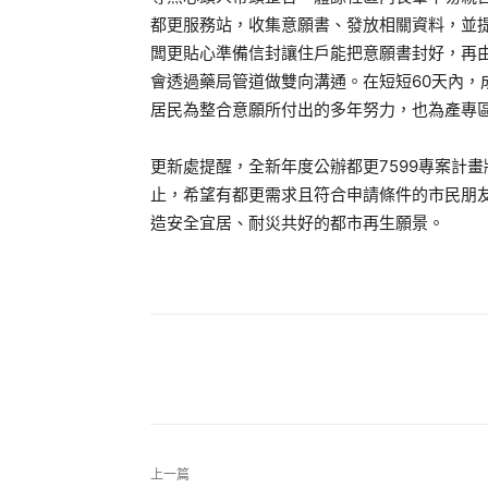
都更服務站，收集意願書、發放相關資料，並
闆更貼心準備信封讓住戶能把意願書封好，再
會透過藥局管道做雙向溝通。在短短60天內，成
居民為整合意願所付出的多年努力，也為產專
更新處提醒，全新年度公辦都更7599專案計畫將
止，希望有都更需求且符合申請條件的市民朋
造安全宜居、耐災共好的都市再生願景。
上一篇