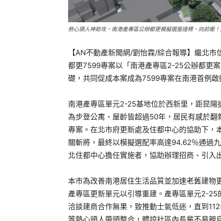
熱心頭人神助攻，南港產專區公辦都更模擬選屋達標、向前衝！南
【AN不動產新聞網/劉怡霖/綜合報導】繼北
都更7599專案以「南港產專區2-25公辦都
礎，共同促成本案成為7599專案在南港首例
南港產專區單元2-25基地位於西新里，距昆
為步登公寓、屋齡皆超過50年，居民有感於翻
專案。在北市府更新處及住都中心的協助下，本
關斬將，最終以模擬選配率高達94.62％通
北住都中心擔任實施者，協助辦理招商、引入
本市為改善南港居住生活品質並加速老舊建物更
產專區更新單元以引導重建。產專區單元2-2
洽談建商合作無果，致推動士氣低迷，直到112
等熱心頭人帶頭整合，體諒社區內長輩不易親