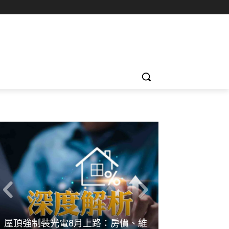
屋頂強制裝光電8月上路：房價、維
那封捎來幸福