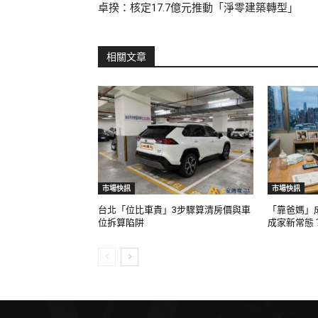
卓揆：核定17.7億元推動「淨零建築轉型」
相關文章
市場快訊
市場快訊
台北「位比車貴」3步驟算清房價與車
「靠爸媽」
位拆算陷阱
成家新常態