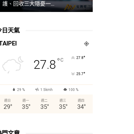
護、回收三大隱憂一...
精算的房產詐
今日天氣
TAIPEI
°
27.8
°
C
27.8
°
25.7
29 %
1.5kmh
100 %
週日
週一
週二
週三
週四
29
°
35
°
35
°
35
°
34
°
熱門文章