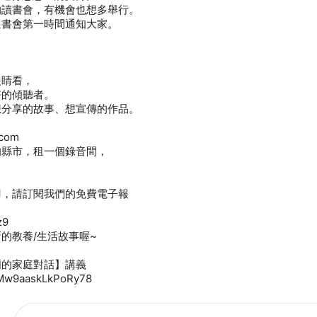
的讀書會，有機會也想多舉行。
選書會第一時間通知大家。
眼睛看，
好的傾聽者。
想分享的故事、想宣傳的作品。
.com
的縣市，租一個錄音間，
羽，請訂閱我們的免費電子報
z9
的教養/生活故事喔~
爾的家庭對話】講義
ePMw9aaskLkPoRy78