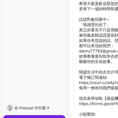
希望大家喜歡這類型
若有下一場的時間和
訪談對象招募中~
「我感受到你了」
真正的看見不只是用
被崇義老師認證是很
如果你有想說的話、
都可以來信給我們：
danny77783@gmail
故事教養會到你所在
聽聽你的生命故事。
閱讀生活中的吉光片
電子報訂閱連結:
https://reurl.cc/a4p1
每周一會收到我們最新
填寫表單領取【薩提
https://forms.gle/
在 Podcast 中打開
小額贊助: