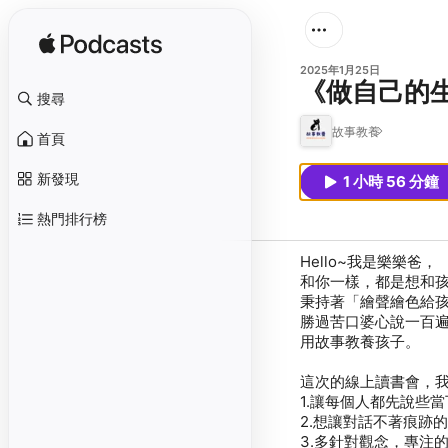
2025年1月25日
《做自己的
搜尋
故事教養
首頁
新發現
1 小時 56 分鐘
熱門排行榜
Hello~我是樂樂爸，
和你一樣，都是想和
秉持著「繪聲繪色給
勝過苦口婆心說一百遍
用故事教養孩子。
這次的線上讀書會，
1.讓每個人都先說些
2.想讓對話不著痕跡
3.多針對觀念，專注