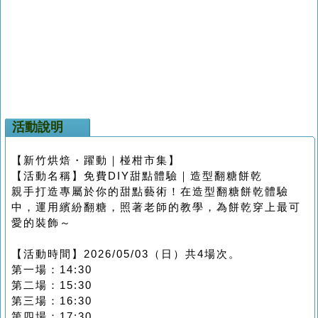
活動說明
【新竹烘焙・躍動｜椪柑市集】
【活動名稱】免費DIY甜點體驗｜造型翻糖餅乾
親手打造專屬於你的甜點藝術！在造型翻糖餅乾體驗
中，運用繽紛翻糖，照著老師的教學，為餅乾穿上最可
愛的裝飾～
【活動時間】2026/05/03（日）共4場次。
第一場：14:30
第二場：15:30
第三場：16:30
第四場：17:30