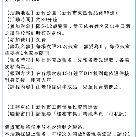
【活動地點】新竹公園（新竹市東區食品路66號）
【活動時間】約30分鐘
【參加對象】限5-12歲兒童，當天依有姓名及出生日期
之證件於報到時核對身份。
【參加費用】免費
【錄取名額】每場次限20名孩童，額滿為止。每位孩童
需要有1名家長陪同。
【報名時程】即日起開放報名，先報名者先錄取，各場
次額滿為止。
【報到方式】在各場次前15分鐘至DIY報到處依證件核
對身份後，即可入座。
【課程內容】由老師提供半成品，兒童負責裝飾之。
【主辦單位】新竹市工商發展投資策進會
【
聯繫
窗口】請搜尋「椪柑市集」粉絲專頁（可私訊）
個資蒐集將僅用於本次活動之聯絡。
本活動採線上報名，每場次另開放5名現場登記，請於1