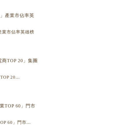
」產業市佔率英雄榜
P 20...
P 60」門市...