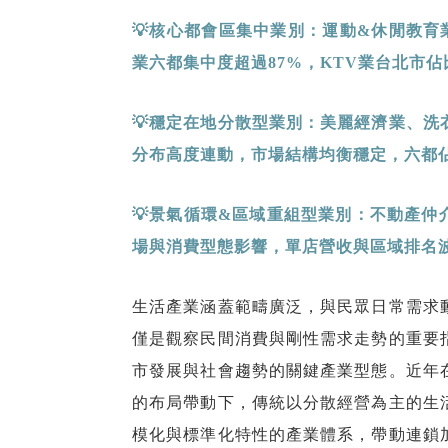
💡核心都會區集中業別：運動
&
休閒教育
業六都集中度超過
87%
，
KTV
業台北市佔
💡穩定在地分散型業別：美麗經濟業、洗
分布高度連動，市場結構均衡穩定，六都
💡景氣循環
&
區域重組型業別：不動產仲
場與消費型態影響，單店營收與區域排名
生活產業涵蓋範疇廣泛，與民眾日常需求
僅是觀察民間消費與剛性需求走勢的重要
市發展與社會趨勢的關鍵產業型態。近年
的布局帶動下，傳統以分散經營為主的生
模化與標準化特性的產業體系，帶動連鎖