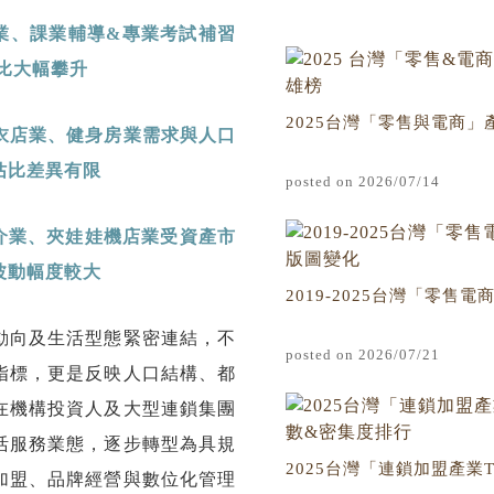
業、課業輔導
&
專業考試補習
比大幅攀升
2025台灣「零售與電商
衣店業、健身房業需求與人口
佔比差異有限
posted on 2026/07/14
介業、夾娃娃機店業受資產市
波動幅度較大
2019-2025台灣「零售電商TO
動向及生活型態緊密連結，不
posted on 2026/07/21
指標，更是反映人口結構、都
在機構投資人及大型連鎖集團
活服務業態，逐步轉型為具規
2025台灣「連鎖加盟產業TO
加盟、品牌經營與數位化管理