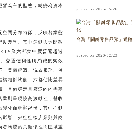
經營為主的型態，轉變為資本
posted on 2026/05/26
元空間分布特徵，反映各業態
台灣「關鍵零售品類」通
程度差異。其中運動與休閒教
KTV業六都集中度普遍超過
posted on 2026/02/23
度、交通便利性與消費集聚效
下，美麗經濟、洗衣服務、健
結構相對均衡，六都佔比差異
疇，具備穩定且廣泛的內需基
店業則呈現較高波動性，營收
為變化而明顯起伏，其中不動
素影響，夾娃娃機店業則與商
兩者均屬於具循環性與區域重