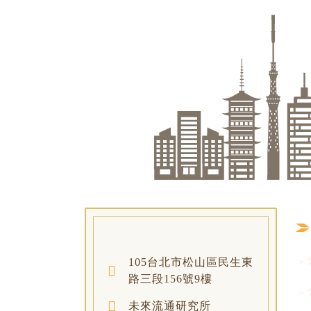
105台北市松山區民生東
>
路三段156號9樓
>
未來流通研究所