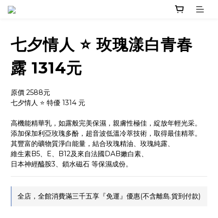
七夕情人 ⭐️ 玫瑰漾白青春
露 1314元
原價 2588元
七夕情人 ⭐️ 特優 1314 元 
高機能精華乳，如露般完美保濕，親膚性極佳，綻放年輕光采。
添加保加利亞玫瑰多酚，超音波低溫冷萃技術，取得最佳精萃。
其豐富的礦物質淨白能量，結合玫瑰精油、玫瑰純露、
維生素B5、E、B12及來自法國DAB嫩白素、
日本神經醯胺3、鎖水磁石 等保濕成份。
全店，全館消費滿三千五享『免運』優惠(不含離島.貨到付款)