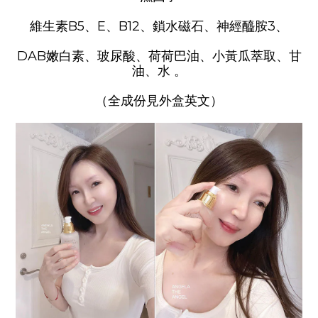
維生素B5、E、B12、鎖水磁石、神經醯胺3、
DAB嫩白素、玻尿酸、荷荷巴油、小黃瓜萃取、甘
油、水 。
（全成份見外盒英文）