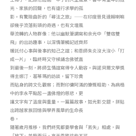
光、家族的回聲，也有遠行求學的孤
影。有驚險曲折的「尋法之旅」——在印度晉見達賴喇嘛
卻幾乎流落街頭的奇遇，也有文壇風
華流轉的人物群像：他以幽默筆調寫和余光中「雙宿雙
飛」的出訪趣事，以深情筆觸記述齊邦
媛託付心事與後事的知己之誼；和恩師朱炎沒大沒小「打
成一片」，臨終時又守候誦念佛號直
到最後一刻，將師生情誼寫得令人動容。與諾貝爾文學獎
得主娜汀．葛蒂瑪的訪談，留下珍貴
而貼身的跨文化觀察；而對印傭阿滿的慷慨相助、為病榻
中的李永平點起一盞佛燈的慈悲，更
讓文字有了溫度與重量。一篇篇故事，如光影交錯，拼貼
出跨越家族回憶與學界風華的生命長
卷。
隨著歲月推移，我們終究都要學會與「丟失」相處，與
「放下」並肩而行。高天恩將這些不可