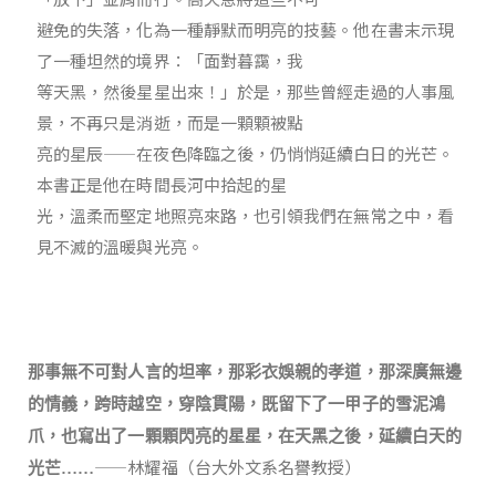
避免的失落，化為一種靜默而明亮的技藝。他在書末示現
了一種坦然的境界：「面對暮靄，我
等天黑，然後星星出來！」於是，那些曾經走過的人事風
景，不再只是消逝，而是一顆顆被點
亮的星辰——在夜色降臨之後，仍悄悄延續白日的光芒。
本書正是他在時間長河中拾起的星
光，溫柔而堅定地照亮來路，也引領我們在無常之中，看
見不滅的溫暖與光亮。
那事無不可對人言的坦率，那彩衣娛親的孝道，那深廣無邊
的情義，跨時越空，穿陰貫陽，既留下了一甲子的雪泥鴻
爪，也寫出了一顆顆閃亮的星星，在天黑之後，延續白天的
——林耀福（台大外文系名譽教授）
光芒……