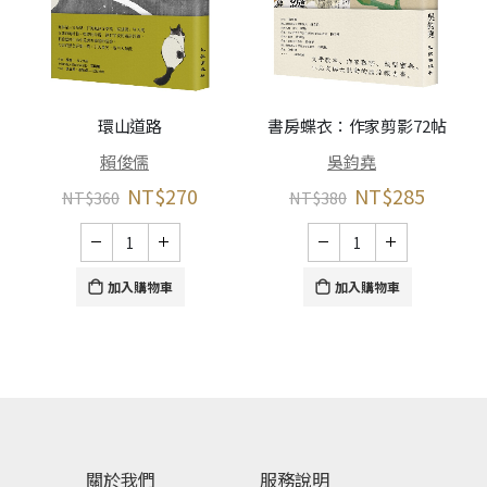
環山道路
書房蝶衣：作家剪影72帖
賴俊儒
吳鈞堯
NT$
270
NT$
285
NT$
360
NT$
380
加入購物車
加入購物車
關於我們
服務說明