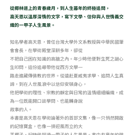
從椰林道上的青春歲月，到人生暮年的終極追問，
高天恩以溫厚深情的文字，寫下文學、信仰與人世情義交
織的一甲子人生風景。
知名學者高天恩，曾任台灣大學外文系教授與中華民國筆
會會長，在學術殿堂深耕多年，卻從
不把自己困在知識的高牆之內。年少時他便對生死之謎心
生叩問，這份追尋帶他從西方文學一
路走進藏傳佛教的世界。從遠赴夏威夷求學、追問人生真
諦，到在人世風浪中以信仰安頓身心，
他把學術的理性、宗教的靜定與日常的溫情細細編織，成
為一位既能開口談學問、也能轉身說
故事的人。
本書是高天恩在學術論著外的首部文集，像一只悄然開啟
的記憶寶盒，也像一排迎風而立的大
王椰子，記錄他超過一甲子的人生風景。書中有童年的微