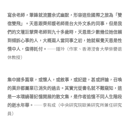
寫余老師，筆鋒就流露余式幽默，形容這些國際之旅為「雙
宿雙飛」。天恩跟齊邦媛老師是台大外文系的同事，但是我
們的文壇巨擘齊老師到九十多歲時，天恩是少數幾位她信賴
到傾訴心事的人，大概兩人當同事之初，她就察覺天恩是性
——鍾玲（作家、香港浸會大學榮譽退
情中人，值得託付。
休教授）
集中諸多篇章，或懷人，或敘事，或記遊，甚或評論，召喚
的莫非都屬業已消失的過去。其實光從書名就不難窺知，這
是一本環繞著記憶開展的散文集，是作者追憶不同人生階段
——李有成（中央研究院歐美研究所兼任研究
的逝水年華。
員）