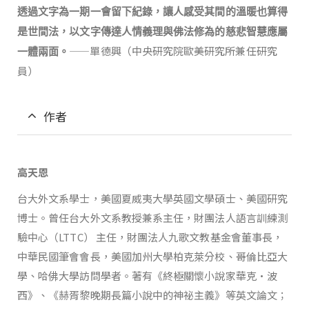
透過文字為一期一會留下紀錄，讓人感受其間的溫暖也算得
是世間法，以文字傳達人情義理與佛法修為的慈悲智慧應屬
——單德興（中央研究院歐美研究所兼任研究
一體兩面。
員）
作者
高天恩
台大外文系學士，美國夏威夷大學英國文學碩士、美國研究
博士。曾任台大外文系教授兼系主任，財團法人語言訓練測
驗中心（LTTC） 主任，財團法人九歌文教基金會董事長，
中華民國筆會會長，美國加州大學柏克萊分校、哥倫比亞大
學、哈佛大學訪問學者。著有《終極關懷小說家華克•波
西》、《赫胥黎晚期長篇小說中的神祕主義》等英文論文；