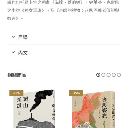
譯作包括易卜生之戲劇《海達•蓋伯樂》、史蒂芬•克雷恩
之小說《神女瑪琪》，及《帝師的禮物：八思巴尊者傳記與
教言》。
目錄
內文
相關商品
-25%
-25%