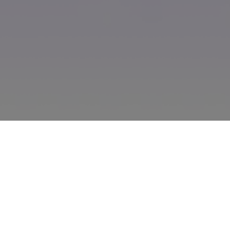
オールインワン
AI動画編集ソフト
テキストから動画生成
テキストを入力するだけで、マーケティング・教育・SNS向け
の魅力的な動画を簡単に作成できます。スピーディーかつ効率
的に動画制作を実現します。