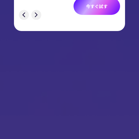
今すぐ試す
す