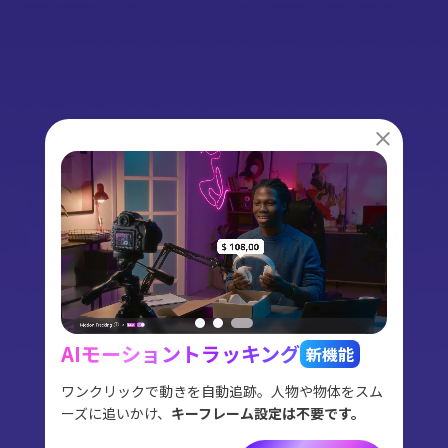
AIモーショントラッキング
Edi
新機能
可能
ワンクリックで動きを自動追跡。人物や物体をスム
複数シ
ーズに追いかけ、
キーフレーム設定は不要です。
、音声
写真1
簡単に