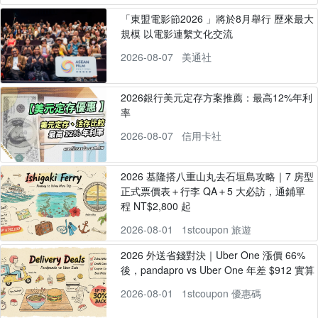
「東盟電影節2026 」將於8月舉行 歷來最大
規模 以電影連繫文化交流
2026-08-07
美通社
2026銀行美元定存方案推薦：最高12%年利
率
2026-08-07
信用卡社
2026 基隆搭八重山丸去石垣島攻略｜7 房型
正式票價表＋行李 QA＋5 大必訪，通鋪單
程 NT$2,800 起
2026-08-01
1stcoupon 旅遊
2026 外送省錢對決｜Uber One 漲價 66%
後，pandapro vs Uber One 年差 $912 實算
2026-08-01
1stcoupon 優惠碼