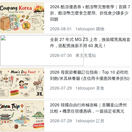
2026 酷澎優惠券＋酷澎幣完整教學｜首購 7
折、酷澎幣怎麼拿怎麼用、折抵會少賺多少
回饋
2026-08-01
1stcoupon 購物
全新 27 年式 MG ZS 上市，換裝曜黑風格套
件，搭配舊換新不用 60 萬元！
2026-07-30
車主充電站
2026 母親節餐廳訂位指南：Top 10 必吃吃
到飽/米其林餐廳 (含信用卡優惠與餐券折扣)
2026-07-29
1stcoupon 美食
2026 韓國自由行終極攻略｜首爾釜山濟州
比較＋機票住宿優惠碼，一篇搞定省萬元
2026-07-29
1stcoupon 訂房