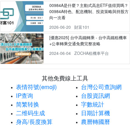
00984A是什麼？主動式高息ETF值得買嗎？
00984A特色、配息機制、投資策略與持股方
向一次看
2026-06-20
財富101
[優惠2025] 台中高鐵轉乘 - 台中高鐵租機車
+公車轉乘交通免費完整攻略
2024-06-04
ZOCHA租機車平台
其他免費線上工具
表情符號(emoji)
台灣公司查詢網
IP查询
台股資訊網
简繁转换
字數統計
二维码生成
日期計算機
身高/長度換算
農曆轉國曆