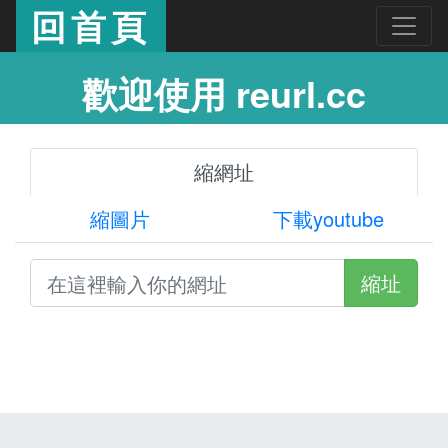
回首頁
歡迎使用 reurl.cc
縮網址
縮圖片
下載youtube
縮址