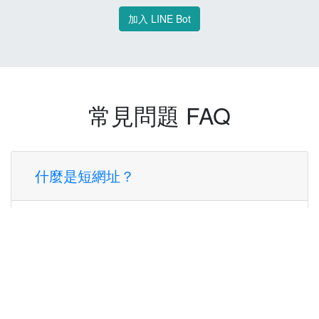
加入 LINE Bot
常見問題 FAQ
什麼是短網址？
短網址是一種將長網址轉換成簡短網址的服
務，讓您可以更方便地分享連結。
使用短網址有什麼好處？