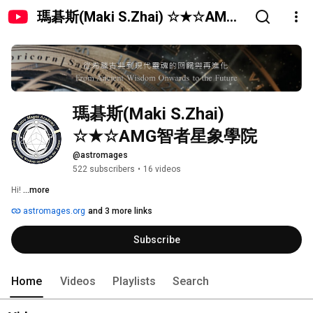
瑪碁斯(Maki S.Zhai) ☆★☆AMG
智者星象學院
瑪碁斯(Maki S.Zhai) 
☆★☆AMG智者星象學院
@astromages
522 subscribers
•
16 videos
Hi! 
...more
astromages.org
and 3 more links
Subscribe
Home
Videos
Playlists
Search