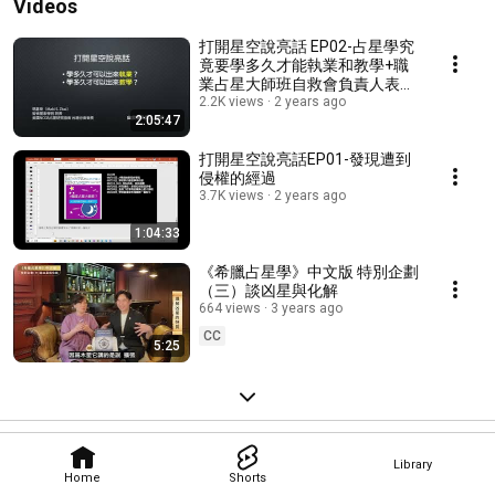
Videos
打開星空說亮話 EP02-占星學究
竟要學多久才能執業和教學+職
業占星大師班自救會負責人表達
必須自救的理由
2.2K views
2 years ago
2:05:47
打開星空說亮話EP01-發現遭到
侵權的經過
3.7K views
2 years ago
1:04:33
《希臘占星學》中文版 特別企劃
（三）談凶星與化解
664 views
3 years ago
CC
5:25
Library
Home
Shorts