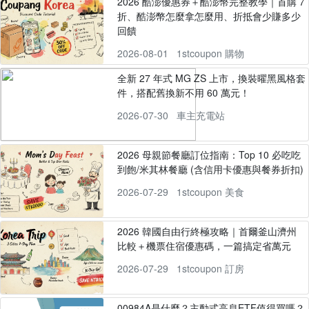
2026 酷澎優惠券＋酷澎幣完整教學｜首購 7
折、酷澎幣怎麼拿怎麼用、折抵會少賺多少
回饋
2026-08-01
1stcoupon 購物
全新 27 年式 MG ZS 上市，換裝曜黑風格套
件，搭配舊換新不用 60 萬元！
2026-07-30
車主充電站
2026 母親節餐廳訂位指南：Top 10 必吃吃
到飽/米其林餐廳 (含信用卡優惠與餐券折扣)
2026-07-29
1stcoupon 美食
2026 韓國自由行終極攻略｜首爾釜山濟州
比較＋機票住宿優惠碼，一篇搞定省萬元
2026-07-29
1stcoupon 訂房
00984A是什麼？主動式高息ETF值得買嗎？