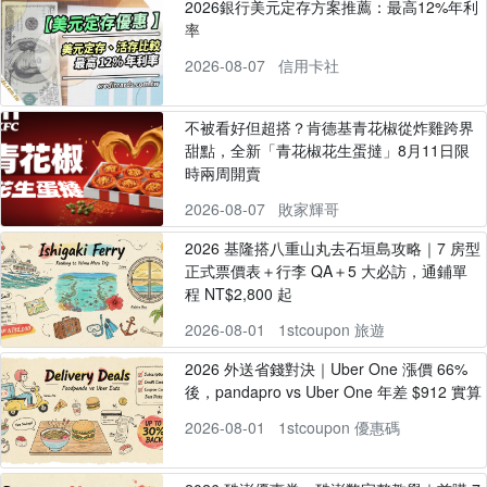
2026銀行美元定存方案推薦：最高12%年利
率
2026-08-07
信用卡社
不被看好但超搭？肯德基青花椒從炸雞跨界
甜點，全新「青花椒花生蛋撻」8月11日限
時兩周開賣
2026-08-07
敗家輝哥
2026 基隆搭八重山丸去石垣島攻略｜7 房型
正式票價表＋行李 QA＋5 大必訪，通鋪單
程 NT$2,800 起
2026-08-01
1stcoupon 旅遊
2026 外送省錢對決｜Uber One 漲價 66%
後，pandapro vs Uber One 年差 $912 實算
2026-08-01
1stcoupon 優惠碼