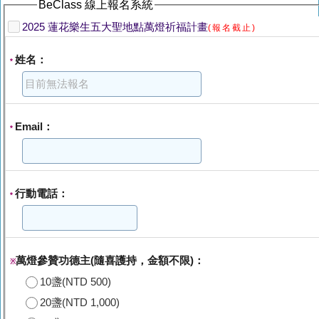
BeClass 線上報名系統
2025 蓮花樂生五大聖地點萬燈祈福計畫
(報名截止)
姓名：
*
Email：
*
行動電話：
*
萬燈參贊功德主(隨喜護持，金額不限)：
※
10盞(NTD 500)
20盞(NTD 1,000)