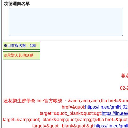
功德迴向名單
※目前報名數：106
※承辦人其他活動
報
02
蓮花樂生佛學會 line官方帳號 ：&amp;amp;amp;lt;a href=&amp;amp;a
href=&quot;
https://lin.ee/gmfN
target=&quot;_blank&quot;&gt;
https://lin.
target=&amp;quot;_blank&amp;quot;&amp;gt;&lt;a href=&quot
target=&quot;_blank&quot;&gt;
https://lin.ee/