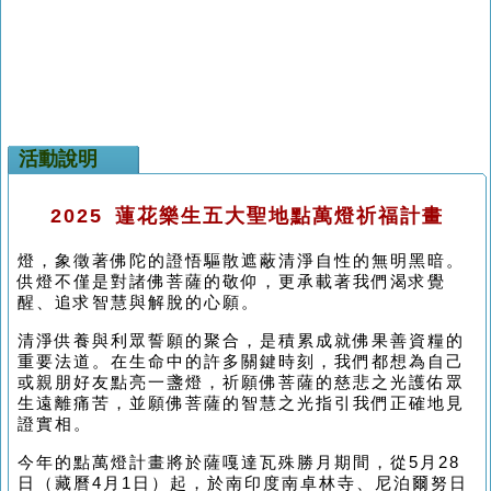
活動說明
2025 蓮花樂生五大聖地點萬燈祈福計畫
燈，象徵著佛陀的證悟驅散遮蔽清淨自性的無明黑暗。
供燈不僅是對諸佛菩薩的敬仰，更承載著我們渴求覺
醒、追求智慧與解脫的心願。
清淨供養與利眾誓願的聚合，是積累成就佛果善資糧的
重要法道。在生命中的許多關鍵時刻，我們都想為自己
或親朋好友點亮一盞燈，祈願佛菩薩的慈悲之光護佑眾
生遠離痛苦，並願佛菩薩的智慧之光指引我們正確地見
證實相。
今年的點萬燈計畫將於薩嘎達瓦殊勝月期間，從5月28
日（藏曆4月1日）起，於南印度南卓林寺、尼泊爾努日