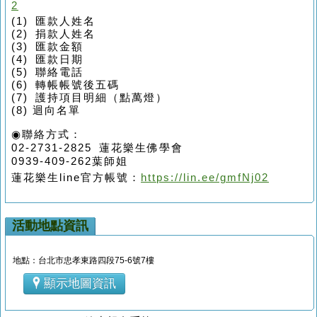
2
(1) 匯款人姓名
(2) 捐款人姓名
(3) 匯款金額
(4) 匯款日期
(5) 聯絡電話
(6) 轉帳帳號後五碼
(7) 護持項目明細（點萬燈）
(8) 迴向名單
◉聯絡方式：
02-2731-2825 蓮花樂生佛學會
0939-409-262葉師姐
蓮花樂生
line
官方帳號：
https://lin.ee/gmfNj02
活動地點資訊
地點：台北市忠孝東路四段75-6號7樓
顯示地圖資訊