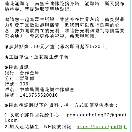
蓮花滿願寺、南無菩達佛陀捨身塔、滿願塔、斯瓦揚布
納特寺、菩提迦耶等聖地點燈。
邀請您一起為眾生祈福，雖然外在世界灰暗，衝突與暴
力引發了無數動盪與痛苦，但我們可以保持良善的心
念，努力開展內在的光明，將這份光明傳遞到每個需要
它的地方，帶來更多的祝福、慈悲與智慧。
◉參與點燈：50元／盞（報名即日起至5/20止）
◉主辦單位：蓮花樂生佛學會
◉匯款資訊
銀行：合作金庫
分行：營業部
行號：006
戶名：中華民國蓮花樂生佛學會
帳號：
1416765520016
◉匯款後請將以下的資料，擇一方式回傳至佛學會：
1.以電子郵件回報給中心 : pemadecholing77@gmai
l.com
2.加入蓮花樂生LINE帳號回報：
https://lin.ee/gmfNj0