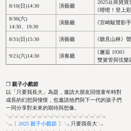
2025豆莢寶
8/10(日)14:30
演藝廳
《噔噔！登上
8/30(六)
演藝廳
《宮崎駿聲影
14:30、19:30
8/31(日)15:30
演藝廳
《聽見山林》聲
《邂逅 1930》
9/21(六)14:30
演奏廳
雙簧管與弦樂
❒
親子小戲節
以「只要我長大」為題，邀請大朋友回憶童年時對
成長的幻想與憧憬，也邀請他們與下一代的孩子們
一同分享對未來的期待與想像。
𓂅𓂅𓂅𓂅𓂅𓂅𓂅𓂅𓂅𓂅𓂅𓂅𓂅𓂅𓂅𓂅𓂅
𓂅〔
2025 親子小戲節
〕𓂅 只要我長大𓂅