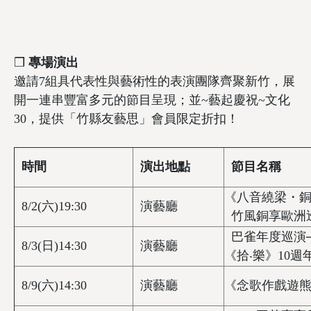
❒
專場演出
邀請7組具代表性與藝術性的表演團隊齊聚新竹，展
開一連串豐富多元的節目呈現；並~藝起慶祝~文化
30，提供「竹縣友藝思」會員限定折扣！
時間
演出地點
節目名稱
《八音繞梁・銅
8/2(六)19:30
演藝廳
竹風銅享歐洲
巴雀年度巡演
8/3(日)14:30
演藝廳
《拾‧樂》10週
8/9(六)14:30
演藝廳
《念歌作戲遊