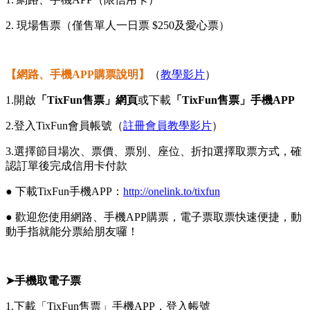
2. 現場售票（僅售單人一日票 $250及愛心票）
【網路、手機APP購票說明】
（
教學影片
）
1.開啟
「TixFun
售票」網頁
或下載
「TixFun售票」手機APP
2.登入TixFun會員帳號（
註冊會員教學影片
）
3.選擇節目場次、票價、票別、座位、折扣選擇取票方式，確
認訂單後完成信用卡付款
● 下載TixFun手機APP：
http://onelink.to/tixfun
● 歡迎您使用網路、手機APP購票，電子票取票快速便捷，動
動手指就能分票給朋友囉！
➤
手機取電子票
1.下載「TixFun售票」手機APP，登入帳號