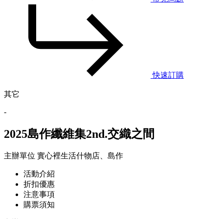
快速訂購
其它
-
2025島作纖維集2nd.交織之間
主辦單位
實心裡生活什物店、島作
活動介紹
折扣優惠
注意事項
購票須知