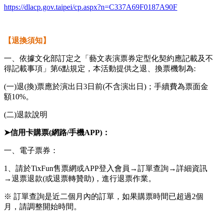
https://dlacp.gov.taipei/cp.aspx?n=C337A69F0187A90F
【退換須知】
一、依據文化部訂定之「藝文表演票券定型化契約應記載及不
得記載事項」第6點規定，本活動提供之退、換票機制為:
(一)退(換)票應於演出日3日前(不含演出日)；手續費為票面金
額10%。
(二)退款說明
➤
信用卡購票(網路/手機APP)：
一、電子票券：
1、請於TixFun售票網或APP登入會員→訂單查詢→詳細資訊
→退票退款(或退票轉贊助)，進行退票作業。
※ 訂單查詢是近二個月內的訂單，如果購票時間已超過2個
月，請調整開始時間。