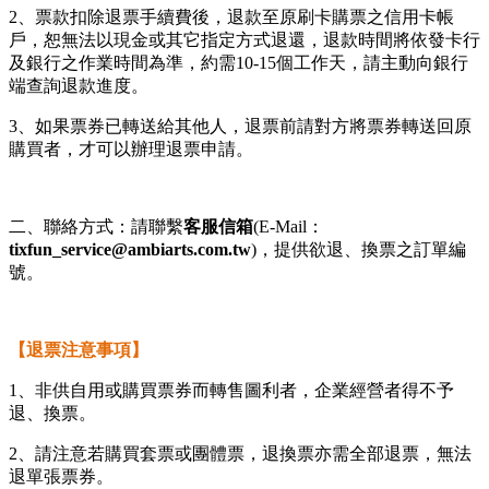
2、票款扣除退票手續費後，退款至原刷卡購票之信用卡帳
戶，恕無法以現金或其它指定方式退還，退款時間將依發卡行
及銀行之作業時間為準，約需10-15個工作天，請主動向銀行
端查詢退款進度。
3、如果票券已轉送給其他人，退票前請對方將票券轉送回原
購買者，才可以辦理退票申請。
二、聯絡方式：請聯繫
客服信箱
(E-Mail：
tixfun_service@ambiarts.com.tw
)，提供欲退、換票之訂單編
號。
【退票注意事項】
1、非供自用或購買票券而轉售圖利者，企業經營者得不予
退、換票。
2、請注意若購買套票或團體票，退換票亦需全部退票，無法
退單張票券。