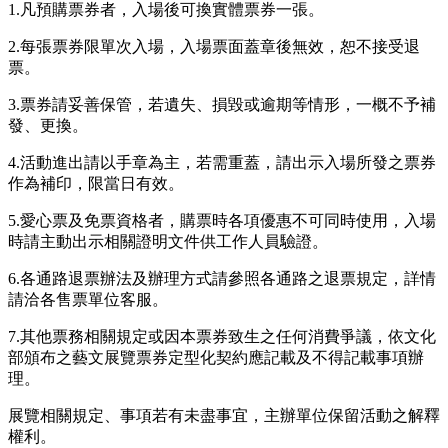
1.凡預購票券者，入場後可換實體票券一張。
2.每張票券限單次入場，入場票面蓋章後無效，恕不接受退
票。
3.票券請妥善保管，若遺失、損毀或逾期等情形，一概不予補
發、更換。
4.活動進出請以手章為主，若需重蓋，請出示入場所發之票券
作為補印，限當日有效。
5.愛心票及免票資格者，購票時各項優惠不可同時使用，入場
時請主動出示相關證明文件供工作人員驗證。
6.各通路退票辦法及辦理方式請參照各通路之退票規定，詳情
請洽各售票單位客服。
7.其他票務相關規定或因本票券致生之任何消費爭議，依文化
部頒布之藝文展覽票券定型化契約應記載及不得記載事項辦
理。
展覽相關規定、事項若有未盡事宜，主辦單位保留活動之解釋
權利。