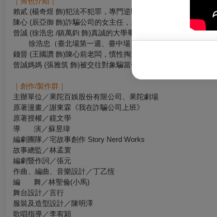
｜角色介紹｜
賴貳 (楊奇煜 飾)犯法不犯罪，專門逆騙上流的詐騙公司老闆。
陳心 (辰亞御 飾)詐騙公司的女主任，男女通殺的吸引力，專騙
曾誠 (徐浩忠 /鎮萬鈞 飾)真誠的大學畢業生，一肩扛下家裡負
徐浩忠
（臺北場第一週、臺中場） /
鎮萬鈞
（臺北場第二週
錢晉 (王國讚 飾)陳心前老闆，慣性掏空公司賺不義財的真小人
曾誠媽媽 (張雅筑 飾)被交往對象騙當保人依然執迷不悟的傻媽
｜創作/製作群｜
主辦單位／果陀百娛股份有限公司、果陀劇場
原著漫畫／謝東霖《我在詐騙公司上班》
原著授權／鏡文學
導 演／蘇昱瑋
編劇團隊／宅故事創作 Story Nerd Works
故事總監／林孟寰
編劇暨作詞／張元
作曲、編曲、音樂設計／丁乙恆
編 舞／林聖倫(小馬)
舞台設計／言行
服裝及造型設計／陳明澤
歌唱指導／李宥穎