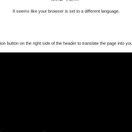
It seems like your browser is set to a different language.
ion button on the right side of the header to translate the page into y