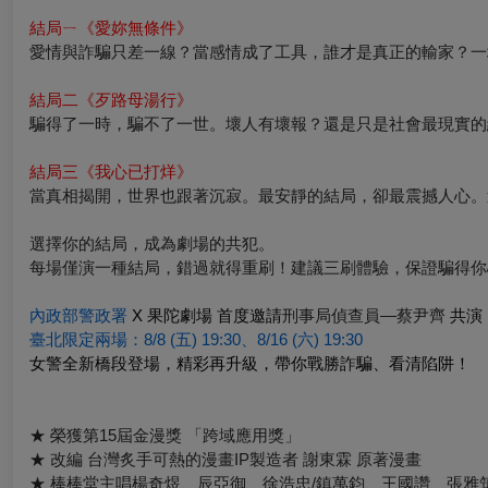
結局ㄧ《愛妳無條件》
愛情與詐騙只差一線？當感情成了工具，誰才是真正的輸家？一
結局二《歹路母湯行》
騙得了一時，騙不了一世。壞人有壞報？還是只是社會最現實的
結局三《我心已打烊》
當真相揭開，世界也跟著沉寂。最安靜的結局，卻最震撼人心。
選擇你的結局，成為劇場的共犯。
每場僅演一種結局，錯過就得重刷！建議三刷體驗，保證騙得你
內政部警政署
X
果陀劇場 首度邀請
刑事局偵查員—蔡尹齊
共演
臺北限定兩場：8/8 (五) 19:30、8/16 (六) 19:30
女警全新橋段登場，精彩再升級，帶你戰勝詐騙、看清陷阱！
★ 榮獲第15屆金漫獎 「跨域應用獎」
★ 改編 台灣炙手可熱的漫畫IP製造者 謝東霖 原著漫畫
★ 棒棒堂主唱楊奇煜、辰亞御、徐浩忠/鎮萬鈞、王國讚、張雅