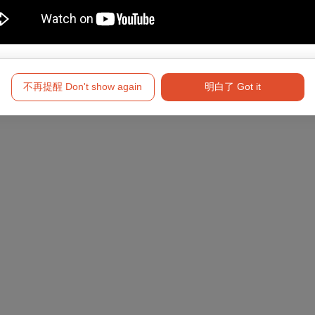
人心的騙人精。
債，誤入「奇」途。
、高雄場）
。
不再提醒 Don't show again
明白了 Got it
媽。