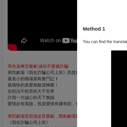
Method 1
You can find the translat
黑色激爽音樂劇 讓你不要被詐騙
果陀劇場《我在詐騙公司上班》四度好評加演
最衰小的職場菜鳥奮鬥記
！
最痛快的真愛無敵逆轉勝！
在犯法不犯罪的大千世界
許我一片誠心的天下無賊
愛情必有風險，投資愛情有賺有賠，付出前請詳閱公開說明書。
果陀劇場首部漫改音樂劇，開創劇場新紀元
《我在詐騙公司上班》