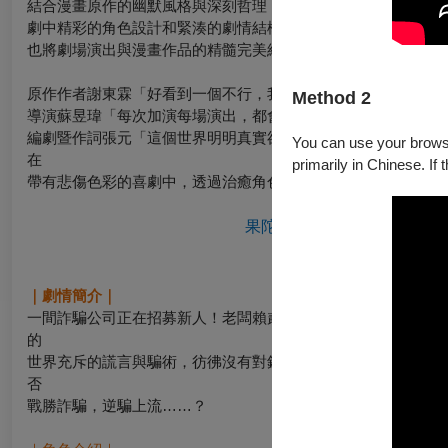
結合漫畫原作的幽默風格與深刻哲理，以其獨特的劇情和幽默風
劇中精彩的角色設計和緊湊的劇情結構，成功展現原作魅力。
也將劇場演出與漫畫作品的精髓完美結合，讓觀眾在笑聲中思考
原作作者謝東霖「好看到一個不行，我只能說如果你覺得這戲不
Method 2
導演蘇昱瑋「每次加演每場演出，都會根據時事進行版本升級，
編劇暨作詞張元「這個世界明明真實卻是荒謬的，而音樂劇絕對
You can use your browser
在
primarily in Chinese. If 
帶有悲傷色彩的喜劇
中，透過治癒角色，來帶給觀眾一點點的寬
果陀劇場音樂劇 《我在詐騙
20
｜劇情簡介｜
一間詐騙公司正在招募新人！老闆賴貳萬中挑選出菜鳥職員曾誠
的
世界充斥的謊言與騙術，彷彿沒有對錯是非。就在女主任陳心的
否
戰勝詐騙，逆騙上流……？