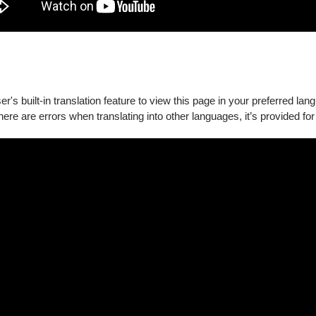
格而大受好評
人生的哲理。
好看的話，你可以把我的漫畫燒掉，但你要先去買一本。」
加入現今最夯話題，歡迎每一名 詐騙公司職員一刷再刷，一定會有
荒謬，卻可以意外的真實。將嚴肅的指控說教轉化成使人發笑的輕
's built-in translation feature to view this page in your preferred lan
there are errors when translating into other languages, it’s provided for
慰。」
公司上班 》以獨特幽默諷刺社會現象與職場文化
25
年北中南盛大巡演！
的加入，被家中債務壓垮到無法脫身的曾誠，儘管百般不願意，才
精心調教之下，不會騙人的曾誠成為天選的詐騙職人，在一場設定