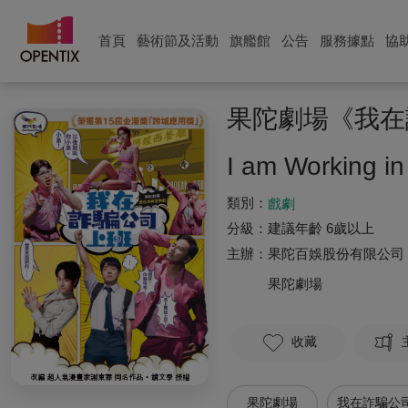
首頁
藝術節及活動
旗艦館
公告
服務據點
協
果陀劇場《我在
I am Working i
類別：
戲劇
分級：
建議年齡 6歲以上
主辦：
果陀百娛股份有限公司
果陀劇場
收藏
果陀劇場
我在詐騙公