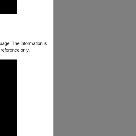
奇特體驗。」
鬆譏諷。希望能
guage. The information is
 reference only.
發現這個人騙人
好的騙局中，能